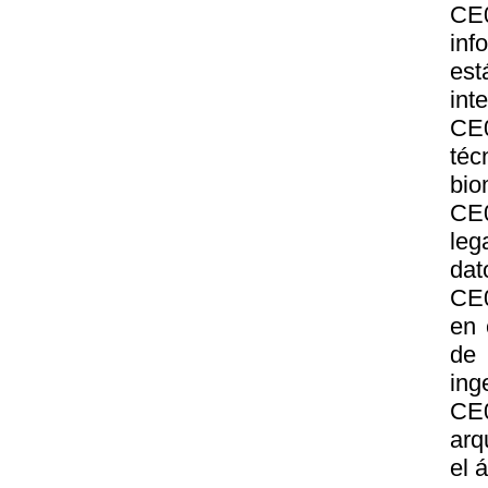
CE0
inf
es
int
CE0
téc
bio
CE
leg
dat
CE0
en 
de
ing
CE0
arq
el 