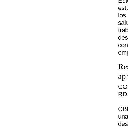
Est
est
los
sa
tra
des
con
emp
Re
ap
CO
RD 
CB0
un
des