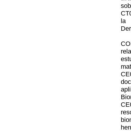
sob
CT0
la
Der
CO
re
est
mat
CE
do
apl
Bio
CE0
re
bio
her