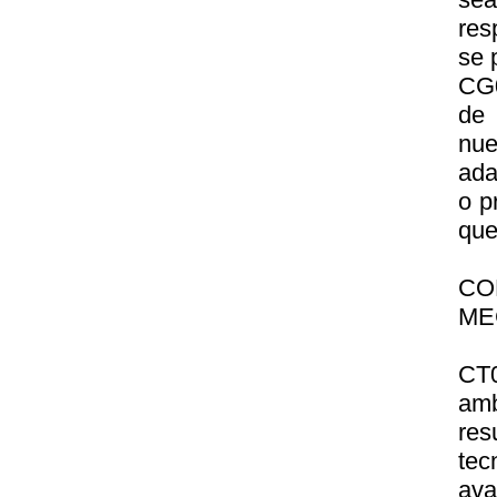
res
se 
CG0
de 
nu
ada
o p
que
CO
MEC
CT0
am
res
te
ava