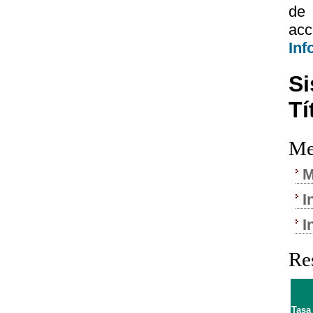
de 
ac
Inf
Si
Tí
Me
M
I
I
Re
Tasa