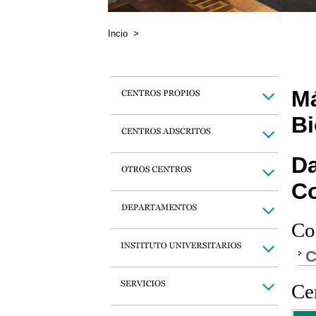
Incio
>
Má
Bi
Da
C
Co
C
Cen