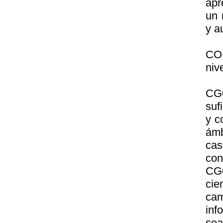
apr
un 
y a
CO
nive
CG
suf
y c
ámb
cas
con
CG0
cie
cam
inf
sea