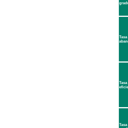
grad
Tasa
aban
Tasa
efici
Tasa