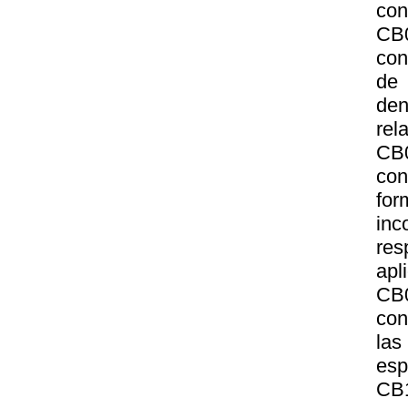
con
CB
con
de 
den
rel
CB0
con
for
inc
res
apl
CB
con
la
esp
CB1