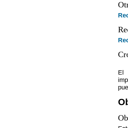
Ot
Re
Re
Rec
Cr
El 
imp
pue
Ob
Ob