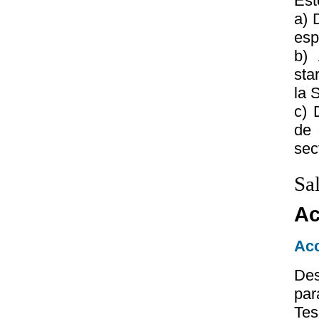
Est
a) 
esp
b)
sta
la 
c) 
de 
sec
Sa
Ac
Acc
Des
par
Tes