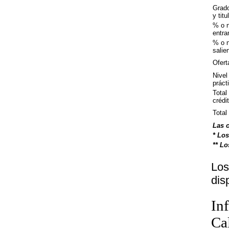
Grado
y tit
% o 
entra
% o 
salie
Ofert
Nivel
práct
Total
crédi
Total
Las c
* Los
** Lo
Los
dis
In
Ca