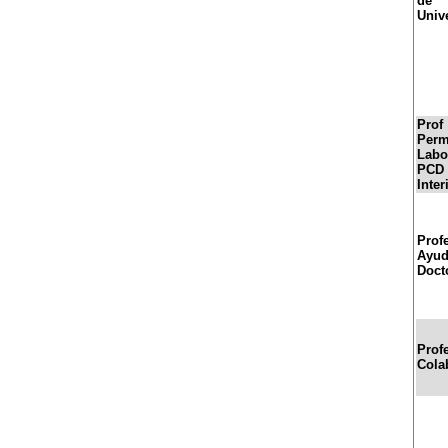
de
Univ
Prof
Perm
Labo
PCD
Inter
Prof
Ayud
Doct
Prof
Cola