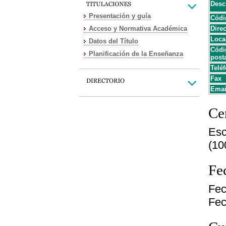
Desc
Presentación y guía
Códi
Acceso y Normativa Académica
Dire
Loca
Datos del Título
Códi
Planificación de la Enseñanza
post
Teléf
Fax
Emai
Cen
Esc
(10
Fe
Fec
Fec