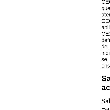
CE0
qu
ate
CE0
apl
CE1
def
de 
ind
se 
ens
Sa
a
Sa