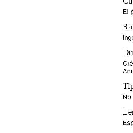
Cu
El 
Ra
Ing
Du
Cré
Año
Ti
No 
Le
Esp