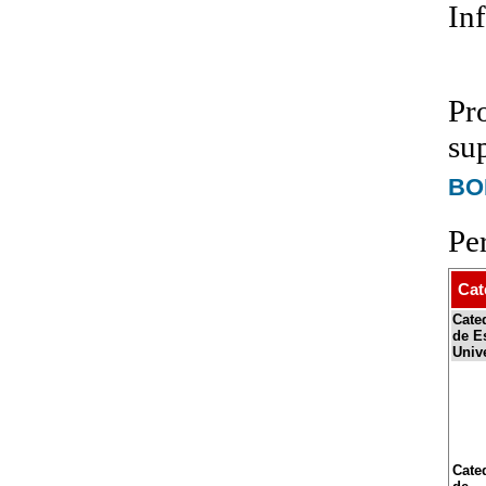
In
Pr
su
BOE
Pe
Cat
Cate
de E
Unive
Cate