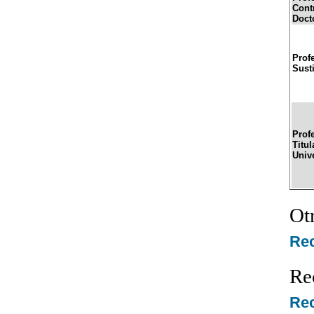
Cont
Doct
Prof
Sust
Prof
Titul
Univ
Ot
Re
Re
Rec