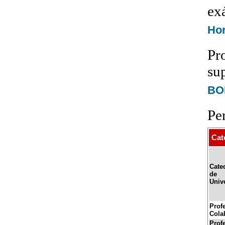
ex
Hor
Pr
su
BOE
Pe
Cat
Cate
de
Univ
Prof
Cola
Prof