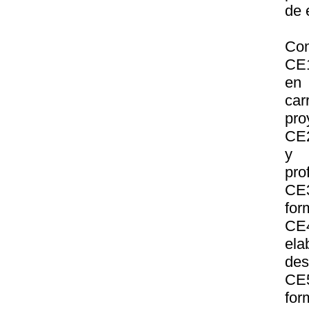
de 
Com
CE1
en 
car
pro
CE2
y 
pro
CE3
for
CE4
ela
des
CE5
for