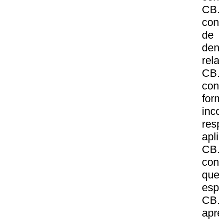
CB
con
de 
den
rel
CB.
con
for
inc
res
apl
CB
con
que
esp
CB.
apr