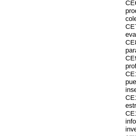
CE6
pro
col
CE7
eva
CE8
par
CE9
pro
CE1
pue
ins
CE1
est
CE
inf
inv