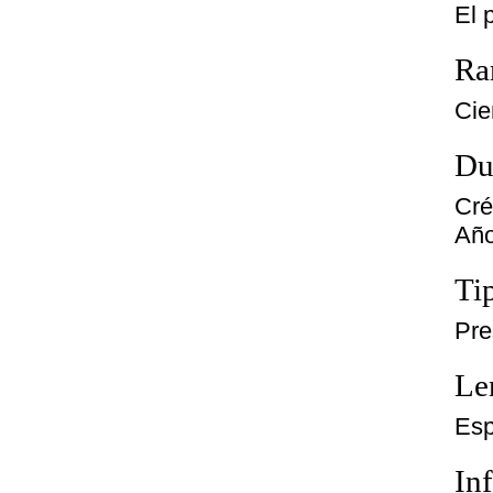
El 
Ra
Cie
Du
Cré
Año
Ti
Pre
Le
Esp
In