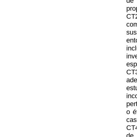
de 
pro
CT2
com
su
ent
inc
in
esp
CT3
ad
est
inc
per
o é
cas
CT4
de 