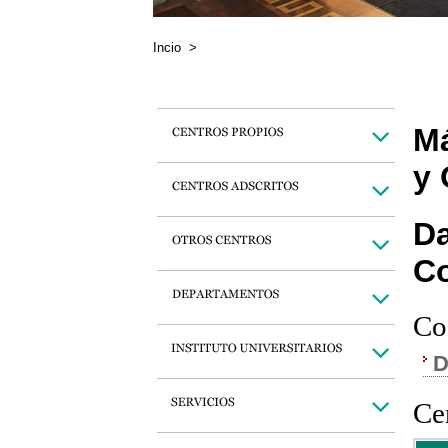
Incio
>
Má
y 
Da
C
Co
D
Cen