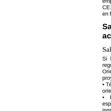
emp
CE1
en 
Sa
a
Sa
Si 
reg
Ori
pro
• T
ori
• 
esp
in