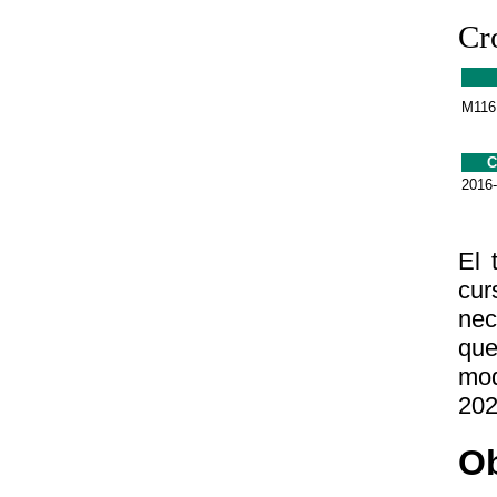
Cr
M116
C
2016
El 
cur
nec
que
mod
202
Ob