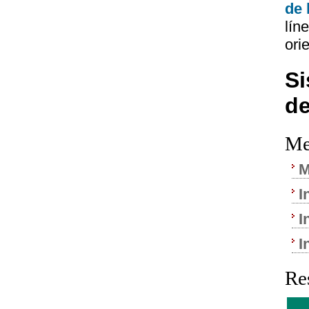
de 
lín
ori
Si
de
Me
M
I
I
I
Re