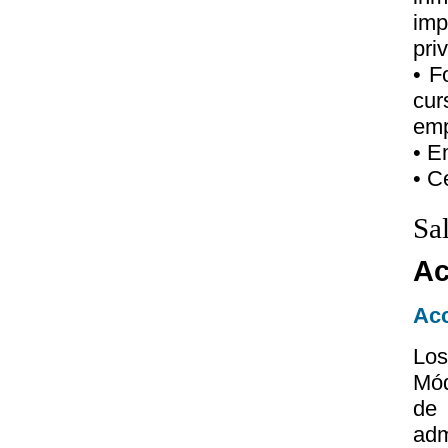
im
pri
• F
cu
emp
• E
• C
Sa
Ac
Acc
Lo
Mód
de 
adm