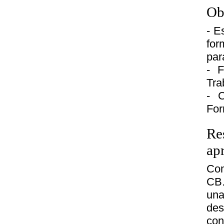
Ob
- E
for
par
- F
Tra
- C
For
Re
ap
Com
CB.
un
des
con