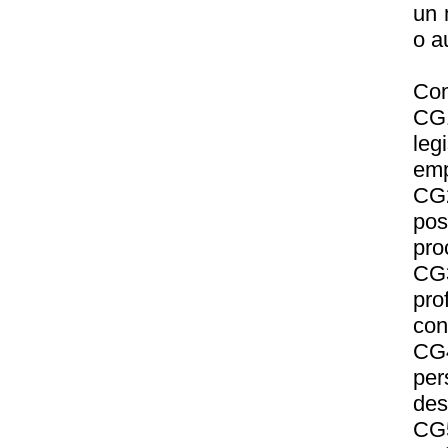
un 
o a
Com
CG1
leg
emp
CG
pos
pro
CG3
pro
con
CG4
per
des
CG5