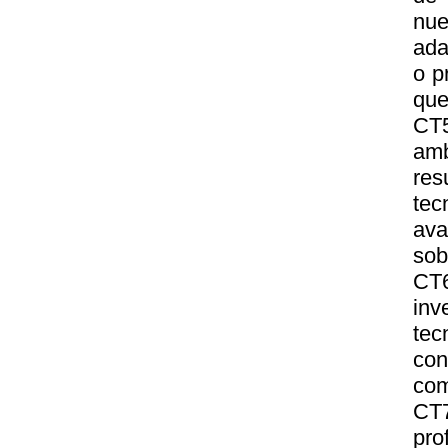
nu
ada
o p
que
CT
am
res
te
ava
sob
CT
in
tec
con
com
CT
pro