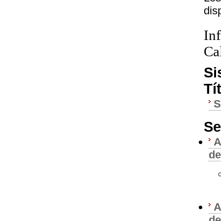
dis
In
Ca
Si
Tí
Se
A
de
A
de