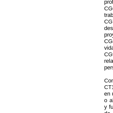
pro
CG6
tra
CG7
des
pro
CG8
vid
CG
rel
per
Com
CT1
en 
o a
y f