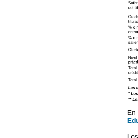
Satis
del tí
Grado
titul
% o 
entra
% o 
salie
Ofert
Nivel
práct
Total
crédi
Total
Las c
* Los
** Lo
En
Ed
Los