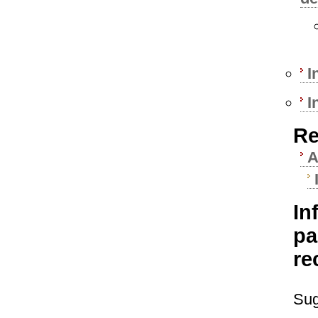
I
I
Re
A
In
pa
re
Sug