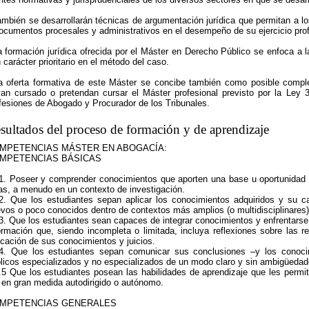
ambién se desarrollarán técnicas de argumentación jurídica que permitan a los
ocumentos procesales y administrativos en el desempeño de su ejercicio prof
a formación jurídica ofrecida por el Máster en Derecho Público se enfoca a
 carácter prioritario en el método del caso.
a oferta formativa de este Máster se concibe también como posible compl
an cursado o pretendan cursar el Máster profesional previsto por la Ley 
fesiones de Abogado y Procurador de los Tribunales.
sultados del proceso de formación y de aprendizaje
MPETENCIAS MÁSTER EN ABOGACÍA:
MPETENCIAS BÁSICAS
. Poseer y comprender conocimientos que aporten una base u oportunidad de 
as, a menudo en un contexto de investigación.
. Que los estudiantes sepan aplicar los conocimientos adquiridos y su c
vos o poco conocidos dentro de contextos más amplios (o multidisciplinares)
. Que los estudiantes sean capaces de integrar conocimientos y enfrentarse a
ormación que, siendo incompleta o limitada, incluya reflexiones sobre las r
icación de sus conocimientos y juicios.
. Que los estudiantes sepan comunicar sus conclusiones –y los conoci
licos especializados y no especializados de un modo claro y sin ambigüedad
5 Que los estudiantes posean las habilidades de aprendizaje que les permi
 en gran medida autodirigido o autónomo.
MPETENCIAS GENERALES