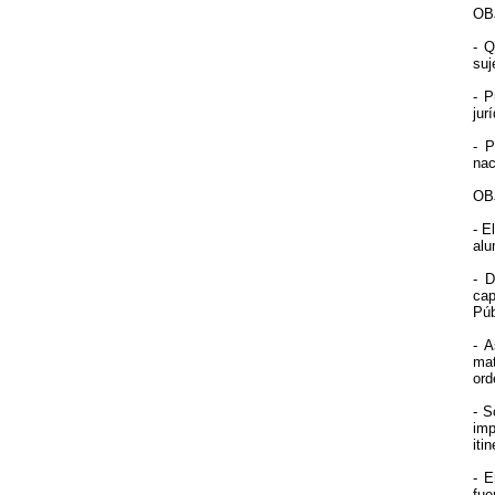
OB
- Q
suj
- P
jur
- P
nac
OB
- E
alu
- D
cap
Púb
- A
mat
ord
- S
imp
iti
- E
fue