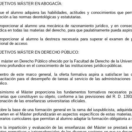
JETIVOS MÁSTER EN ABOGACÍA:
ue el alumno adquiera las habilidades, actitudes y conocimientos que permi
eción a las normas deontológicas y estatutarias.
roporcionar al alumno una mecánica de razonamiento jurídico, y en consec
ídica en todas las materias del derecho, para que paulatinamente pueda aspira
roporcionar al alumno la destreza necesaria para superar el examen de 
ional de acceso.
JETIVOS MÁSTER EN DERECHO PÚBLICO:
l máster en Derecho Público ofrecido por la Facultad de Derecho de la Univers
mno profundice en el conocimiento de las instituciones jurídico-públicas.
entro de este marco general, la oferta formativa aspira a satisfacer las 
acitación para el desempeño de tareas al servicio de las administraciones 
lico.
simismo el Máster proporciona los fundamentos formativos necesarios par
erias que constituyen su objeto, conforme a las previsiones del R. D. 1393
enación de las enseñanzas universitarias oficiales.
obre la base de una formación general en la rama del iuspublicista, adquiri
arten en el Máster profundizarán en aspectos específicos de estas materias
nerarios curriculares que permitan al alumno adaptar la formación obligatoria 
n la impartición y evaluación de las enseñanzas del Máster se prestará e
ntes normativas y jurisprudenciales de los diversos sectores en que se desarrol