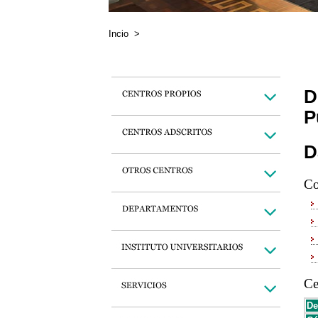
Incio
>
D
P
D
Co
Ce
De