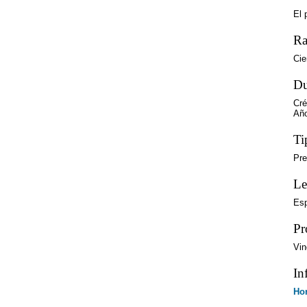
El 
Ra
Cie
Du
Cré
Año
Ti
Pre
Le
Es
Pr
Vin
In
Hor