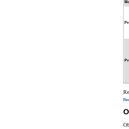
Mo
Pr
Pr
Re
Rec
O
Ob