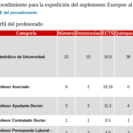
ocedimiento para la expedición del suplemento Europeo al 
E del procedimiento
rfil del profesorado
Categoría
Número
Doctores/as
ECTS
Quinque
tedrático de Universidad
10
10
16.6
38
ofesor Asociado
8
2
19.19
0
ofesor Ayudante Doctor
3
3
11.2
4
ofesor Contratado Doctor
1
1
0.5
1
ofesor Permanente Laboral -
2
2
3.9
2