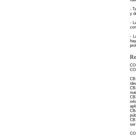
- T
y d
- L
con
- L
hay
pro
Re
CO
CO
CB1
ide
CB2
nue
CB3
inf
apl
CB4
púb
CB.
ser
CO