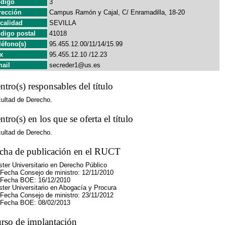
digo
3
rección
Campus Ramón y Cajal, C/ Enramadilla, 18-20
calidad
SEVILLA
digo postal
41018
léfono(s)
95.455.12.00/11/14/15.99
x
95.455.12.10 /12.23
ail
secreder1@us.es
ntro(s) responsables del título
ultad de Derecho.
ntro(s) en los que se oferta el título
ultad de Derecho.
cha de publicación en el RUCT
ter Universitario en Derecho Público
ha Consejo de ministro: 12/11/2010
cha BOE: 16/12/2010
ter Universitario en Abogacía y Procura
ha Consejo de ministro: 23/11/2012
cha BOE: 08/02/2013
rso de implantación