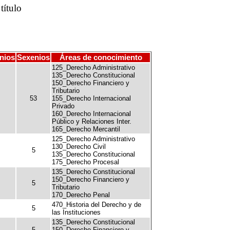
título
nios
Sexenios
Áreas de conocimiento
125_Derecho Administrativo
135_Derecho Constitucional
150_Derecho Financiero y
Tributario
53
155_Derecho Internacional
Privado
160_Derecho Internacional
Público y Relaciones Inter.
165_Derecho Mercantil
125_Derecho Administrativo
130_Derecho Civil
5
135_Derecho Constitucional
175_Derecho Procesal
135_Derecho Constitucional
150_Derecho Financiero y
5
Tributario
170_Derecho Penal
470_Historia del Derecho y de
5
las Instituciones
135_Derecho Constitucional
5
150_Derecho Financiero y