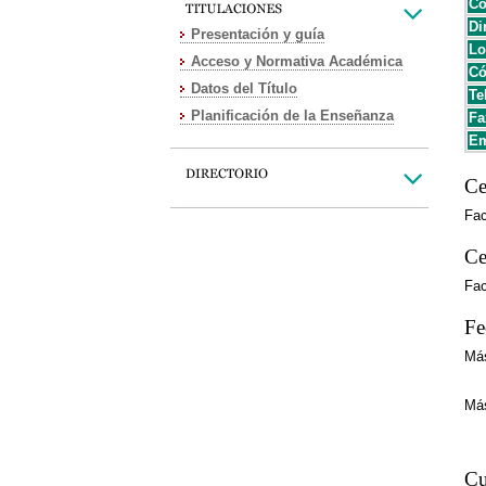
Có
Di
Presentación y guía
Lo
Acceso y Normativa Académica
Có
Datos del Título
Te
Planificación de la Enseñanza
Fa
Em
Ce
Fac
Ce
Fac
Fe
Más
Fec
Fe
Más
Fec
Fe
Cu