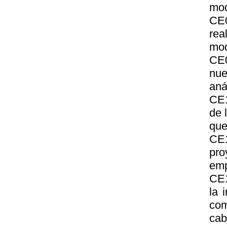
mod
CE0
rea
mod
CE0
nue
aná
CE1
de 
que
CE1
pro
emp
CE1
la 
com
cab