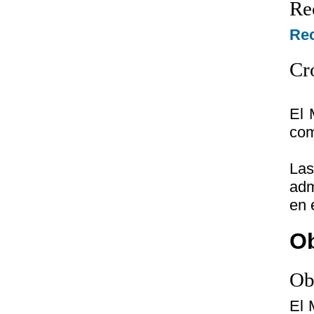
Re
Rec
Cr
El 
com
Las
adm
en 
Ob
Ob
El 