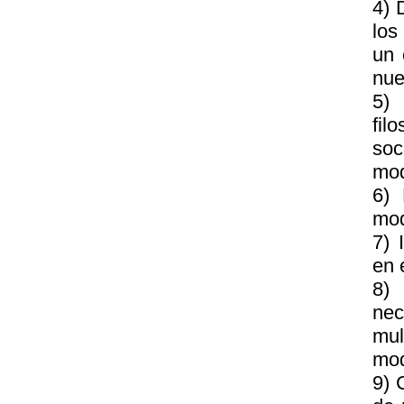
4) 
los
un 
nue
5) 
fil
soc
mod
6) 
mod
7) 
en 
8) 
nec
mul
mod
9) 