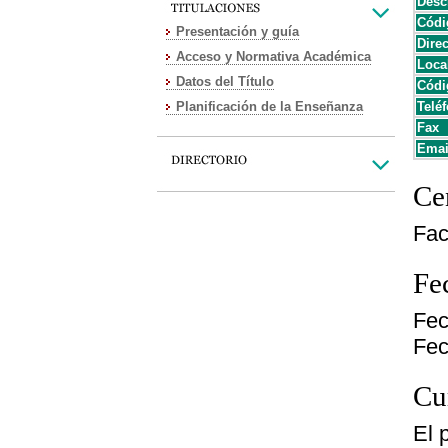
Desc
Códi
Presentación y guía
Dire
Acceso y Normativa Académica
Loca
Datos del Título
Códi
Planificación de la Enseñanza
Teléf
Fax
Emai
Cen
Fac
Fe
Fec
Fec
Cu
El 