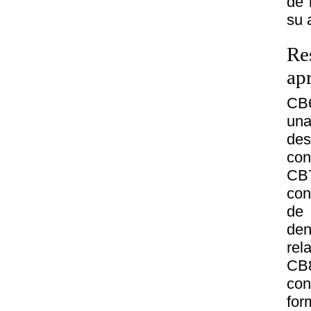
de 
su 
Re
ap
CB6
una
des
con
CB
con
de 
den
rel
CB8
con
for