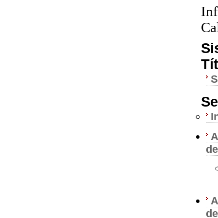
In
Ca
Si
Tí
Se
I
A
de
A
de