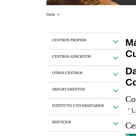
Incio
>
Má
Cu
Da
C
Co
L
Cen