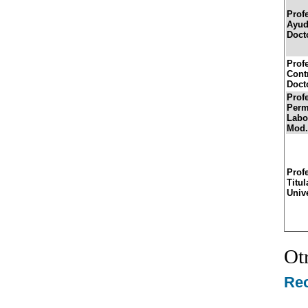
Prof
Ayud
Doct
Prof
Cont
Doct
Prof
Perm
Labor
Mod.
Prof
Titul
Univ
Ot
Re