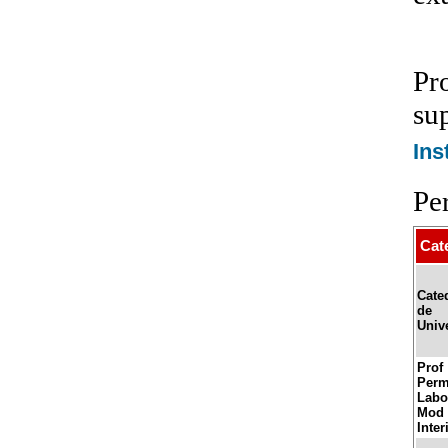
Pr
su
Ins
Pe
Cat
Cate
de
Univ
Prof
Perm
Labo
Mod
Inter