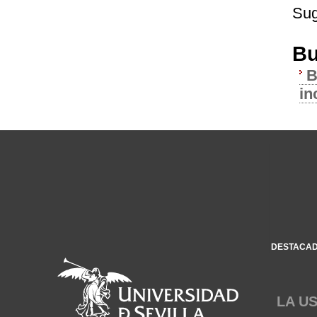
Sug
Bu
B
in
DESTACA
LA U