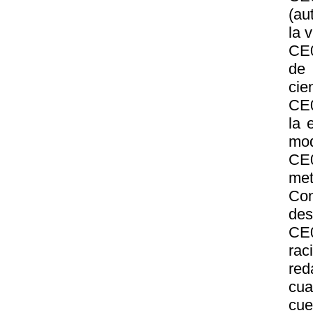
(au
la 
CE0
de 
cien
CE0
la 
mod
CE0
met
Con
des
CE0
rac
red
cua
cue