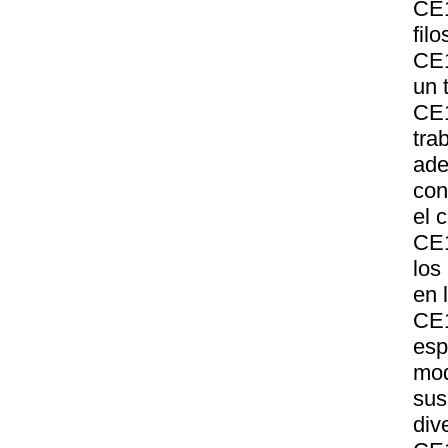
CE1
fil
CE1
un 
CE1
tra
ade
con
el 
CE1
los
en 
CE1
esp
mod
sus
div