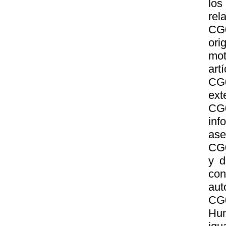
lo
rel
CG
ori
mot
art
CG0
ext
CG0
inf
ase
CG0
y d
con
aut
CG0
Hum