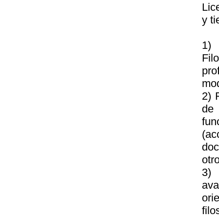
Lic
y t
1)
Fi
pr
mod
2) 
de 
fun
(a
doc
otr
3) 
ava
ori
filo