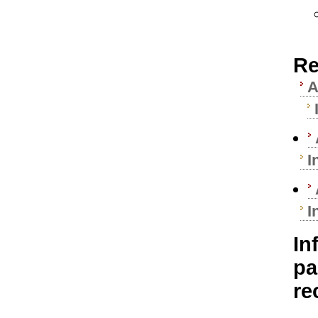
Re
A
I
I
In
pa
re