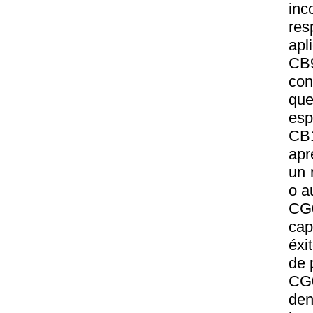
inc
res
apl
CB
con
que
esp
CB1
apr
un 
o a
CG0
cap
éxi
de 
CG0
den