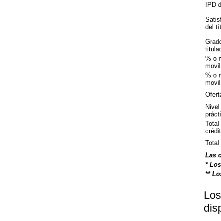
IPD de
Satis
del tí
Grado
titul
% o 
movil
% o 
movil
Ofert
Nivel
práct
Total
crédi
Total
Las c
* Los
** Lo
Los
dis