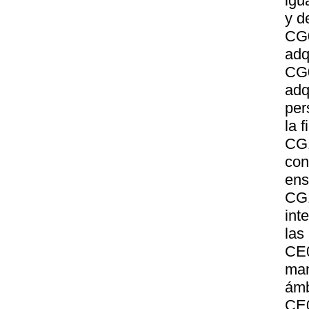
igu
y d
CG
adq
CG
adq
per
la f
CG1
con
ens
CG1
int
las
CE0
man
ámb
CE0