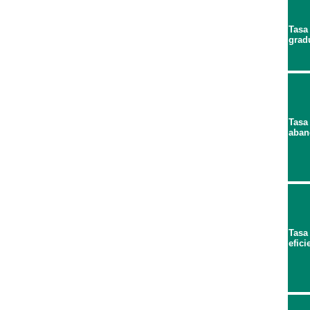
Tasa
grad
Tasa
aban
Tasa
efici