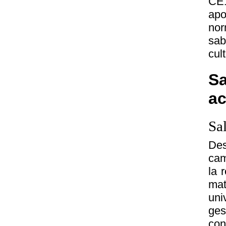
CE
ap
nor
sab
cul
Sa
a
Sa
Des
cam
la 
mat
uni
ges
con