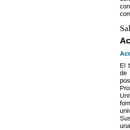
co
com
Sa
Ac
Acc
El 
de 
pos
Pr
Uni
fo
uni
Sus
una