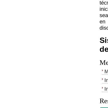
téc
ini
sea
en 
dis
Si
de
Me
M
I
I
Re