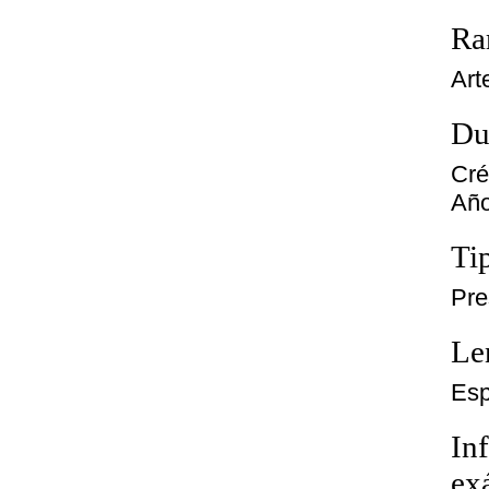
Ra
Art
Du
Cré
Año
Ti
Pre
Le
Esp
In
ex