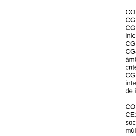
CO
CG1
CG
ini
CG3
CG4
ámb
cri
CG
int
de 
CO
CE1
soc
múl