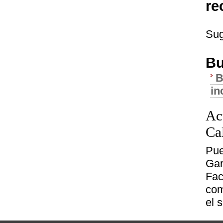
re
Sug
Bu
B
in
Ac
Ca
Pue
Gar
Fac
com
el 