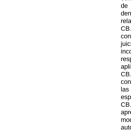
de 
den
rel
CB.
con
ju
inc
res
apl
CB
con
la
esp
CB.
apr
mod
aut