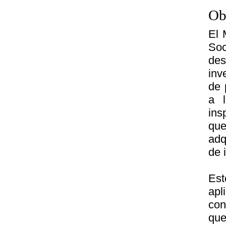
Ob
El 
Soc
des
inv
de 
a l
ins
que
adq
de 
Es
apl
con
que