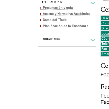
Cen
Presentación y guía
Acceso y Normativa Académica
Desc
Datos del Título
Códi
Planificación de la Enseñanza
Dire
Loca
Códi
Teléf
Fax
Emai
Cen
Fac
Fe
Fec
Fec