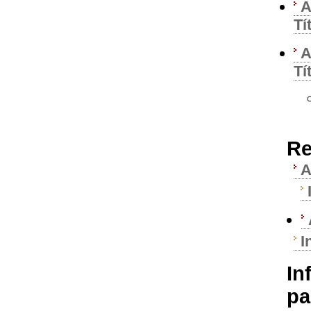
A
Tí
A
Tí
Re
A
I
In
pa