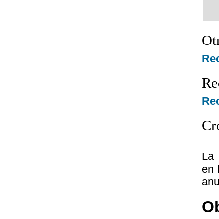
Ot
Re
Re
Rec
Cr
La 
en 
anu
Ob