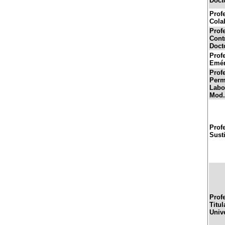
Doct
Prof
Cola
Prof
Cont
Doct
Prof
Emér
Prof
Perm
Labor
Mod.
Prof
Sust
Prof
Titul
Univ