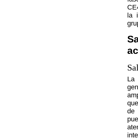
CE4
la 
gru
Sa
a
Sa
La 
gen
amp
que
de 
pue
at
int