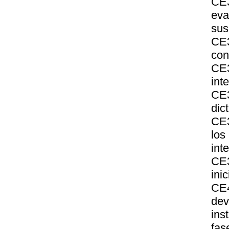
CE3
eva
sus
CE3
con
CE3
int
CE3
dic
CE3
los
int
CE3
ini
CE4
dev
ins
fas