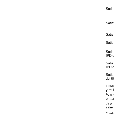
Satis
Satis
Satis
Satis
Satis
IPD de
Satis
IPD de
Satis
del tí
Grado
y tit
% o 
entra
% o 
salie
Ofert