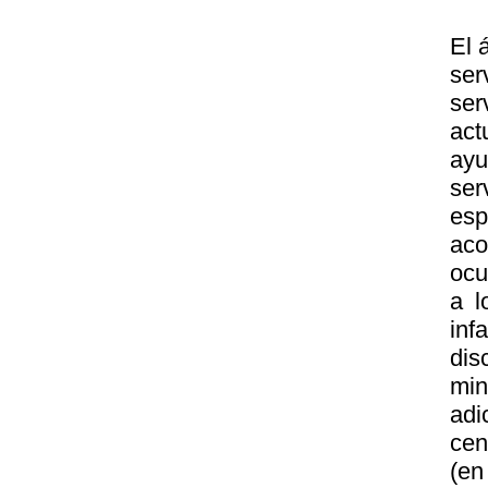
El 
ser
se
act
ayu
ser
esp
ac
ocu
a l
inf
dis
min
adi
cen
(e