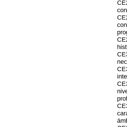
CE2
con
CE2
con
pro
CE2
his
CE3
nec
CE
int
CE3
niv
pro
CE3
car
ámb