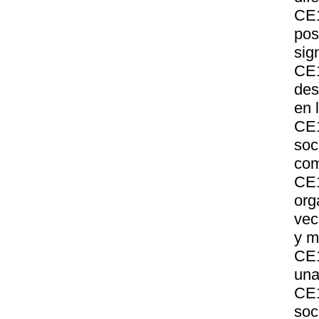
CE
pos
sig
CE1
des
en 
CE1
soc
com
CE
or
vec
y m
CE1
una
CE1
soc