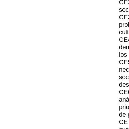
CE2
soc
CE3
pro
cult
CE
dem
los
CE5
ne
so
des
CE6
aná
pri
de 
CE7