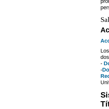
pro
per
Sa
Ac
Acc
Los
dos
-
Do
-
Do
Re
Uni
Si
Tí