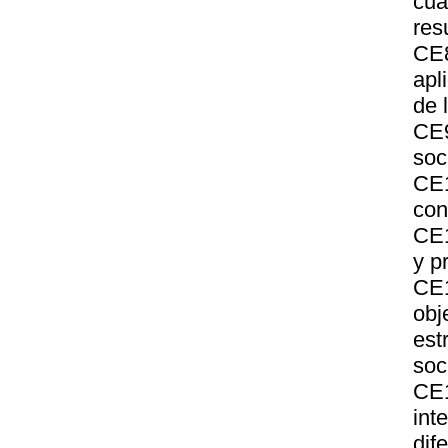
cua
res
CE8
apl
de 
CE9
soc
CE1
con
CE1
y p
CE1
obj
est
soc
CE
int
dif