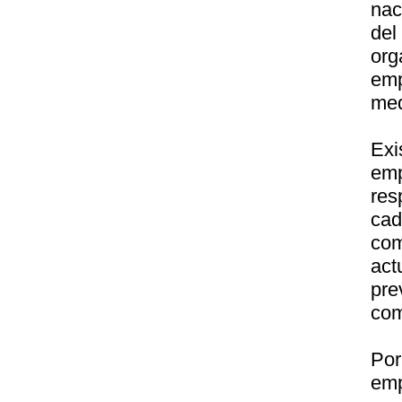
nac
de
or
emp
med
Ex
em
res
cad
co
act
pr
com
Por
emp