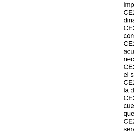
imp
CE2
din
CE2
com
CE2
ac
nec
CE2
el 
CE2
la 
CE2
cue
que
CE2
ser