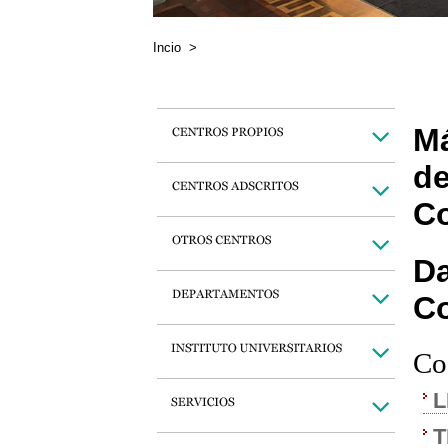
Incio
>
Má
de
Co
Da
C
Co
L
T