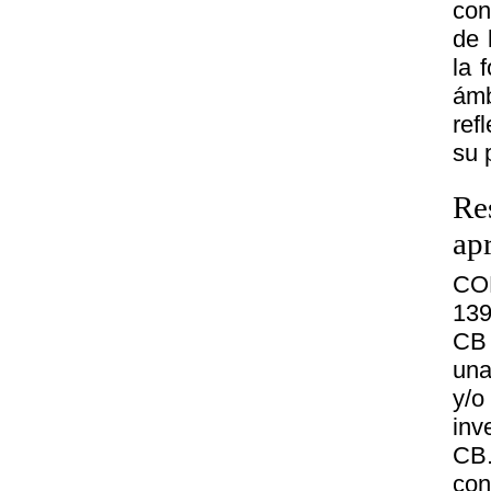
con
de 
la 
ámb
ref
su 
Re
ap
COM
139
CB 
una
y/o
inv
CB
con