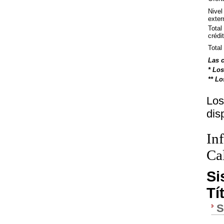
Nivel
exter
Total
crédi
Total
Las c
* Los
** Lo
Lo
dis
In
Ca
Si
Tí