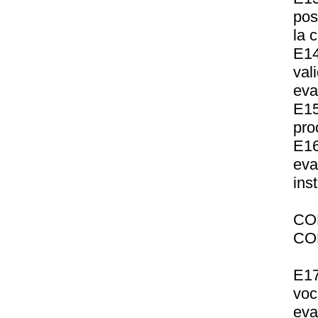
pos
la 
E14
val
eva
E1
pro
E16
eva
ins
CO
CO
E17
vo
eva