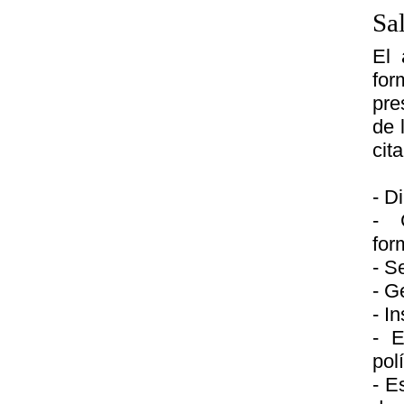
Sa
El 
for
pre
de 
cita
- D
- 
for
- S
- G
- I
- E
pol
- E