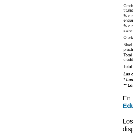
Grado
titul
% o 
entra
% o 
salie
Ofert
Nivel
práct
Total
crédi
Total
Las c
* Los
** Lo
En
Ed
Los
dis