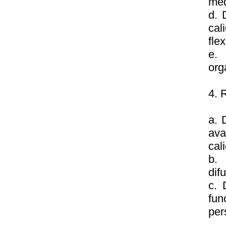
med
d. 
cal
fle
e.
org
4.
a. 
ava
cal
b. 
dif
c. 
fun
per