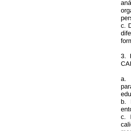
aná
org
per
c. 
dif
for
3.
CA
a. 
par
edu
b. 
ent
c. 
cal