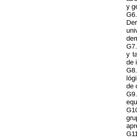
y g
G6.
Der
uni
dem
G7.
y t
de 
G8.
lóg
de 
G9.
equ
G10
gru
apr
G11