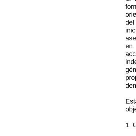
for
ori
del
ini
ase
en 
ac
ind
gén
pro
dem
Est
obj
1.