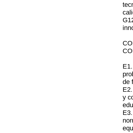
tec
cal
G12
inn
CO
CO
E1.
pro
de 
E2.
y c
edu
E3.
nor
equ