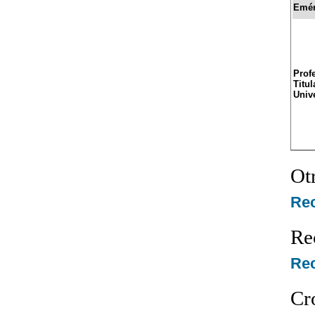
Emér
Prof
Titul
Univ
Ot
Re
Re
Rec
Cr