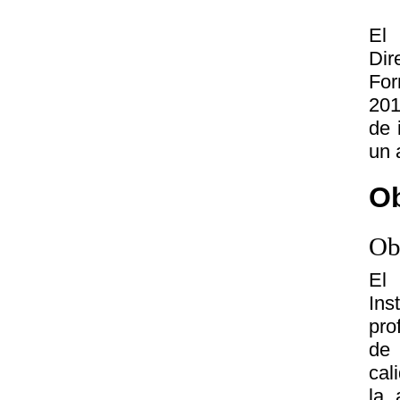
El
Dir
For
201
de 
un 
Ob
Ob
El 
In
pro
de 
cal
la 