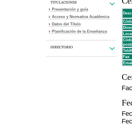
Cen
Presentación y guía
Desc
Acceso y Normativa Académica
Códi
Datos del Título
Dire
Planificación de la Enseñanza
Loca
Códi
post
Teléf
Fax
Emai
Cen
Fac
Fe
Fec
Fec