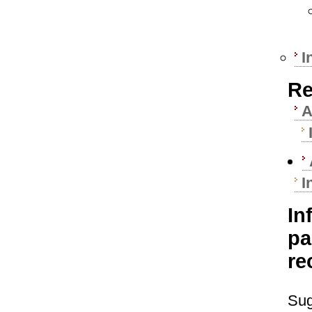
I
Re
A
I
In
pa
re
Sug