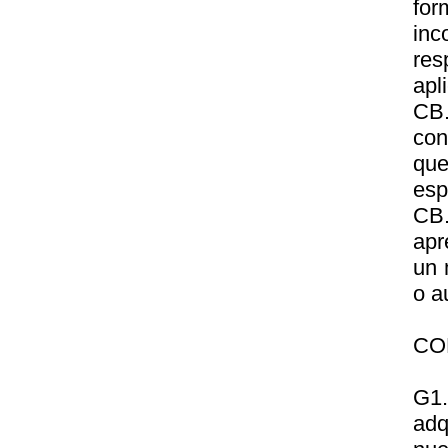
for
inc
res
apl
CB.
con
que
esp
CB.
apr
un 
o a
CO
G1
adq