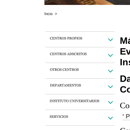
Incio
>
Má
Ev
In
Da
C
Co
P