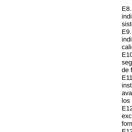
E8.
ind
sis
E9
ind
cal
E10
seg
de 
E11
ins
ava
los
E12
exc
for
E1