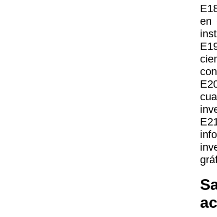
E18
en 
ins
E19
cie
con
E2
cu
inv
E21
inf
inv
grá
Sa
a