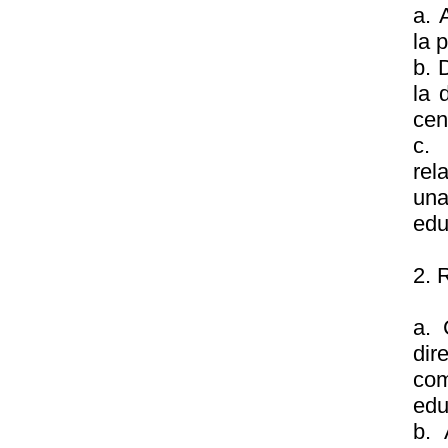
a. 
la 
b. 
la 
cen
c.
rel
una
edu
2.
a. 
dir
com
edu
b. 