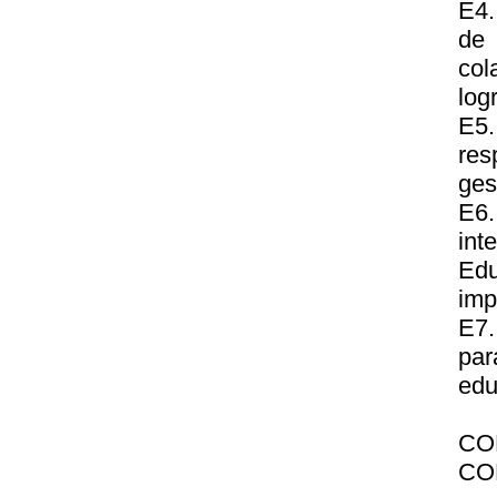
E4.
de
col
log
E5.
res
ges
E6
int
Edu
imp
E7.
par
edu
CO
CO