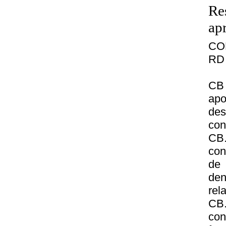
Re
ap
CO
RD 
CB
apo
des
con
CB
con
de 
den
rel
CB.
con