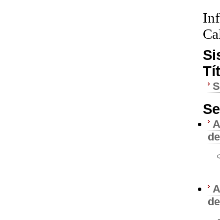
In
Ca
Si
Tí
Se
A
de
A
de