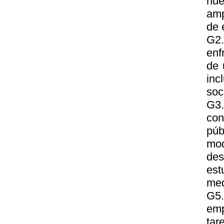
nue
amp
de 
G2
enf
de 
inc
soc
G3.
con
púb
mod
des
est
med
G5
emp
tar