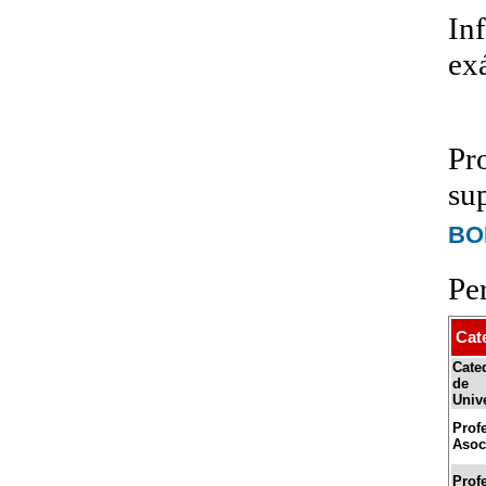
In
ex
Pr
su
BOE
Pe
Cat
Cate
de
Univ
Prof
Asoc
Prof