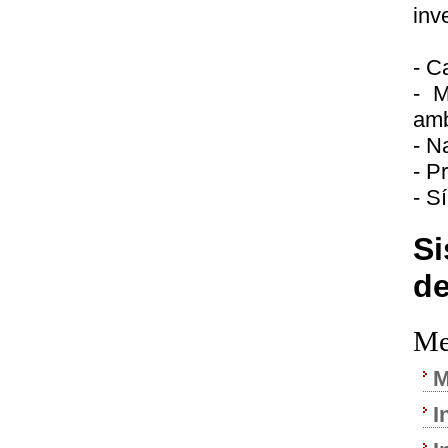
inv
- C
- M
amb
- N
- P
- S
Si
de
Me
M
I