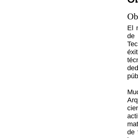
Ob
El 
de 
Tec
éxi
téc
ded
púb
Muc
Arq
cie
act
mat
de 