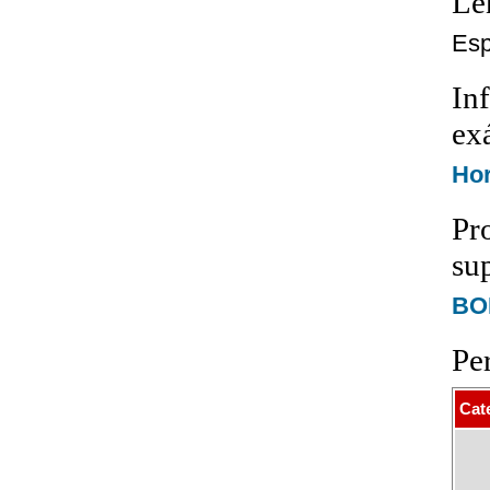
Le
Esp
In
ex
Hor
Pr
su
BOE
Pe
Cat