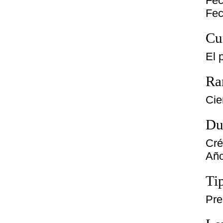
Fec
Fec
Cu
El 
Ra
Cie
Du
Cré
Año
Ti
Pre