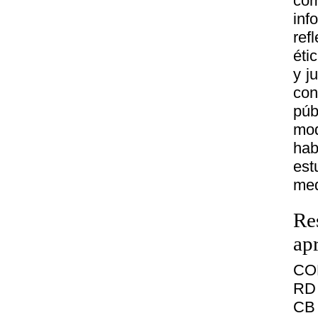
com
inf
ref
éti
y j
con
púb
mo
hab
est
med
Re
ap
CO
RD 
CB