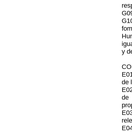
res
G09
G10
fo
Hum
igu
y d
CO
E01
de 
E02
de
pro
E03
rel
E0