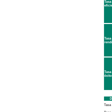
Tasa
efici
Tasa
rend
Tasa
éxito
D
Tasa 