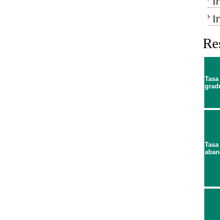
I
I
Re
Tasa
grad
Tasa
aban