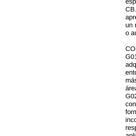
esp
CB.
apr
un 
o a
CO
G01
adq
ent
más
áre
G02
con
for
inc
res
apl