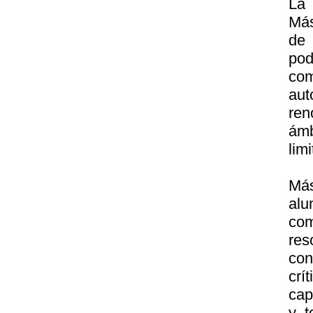
La 
Más
de 
po
co
aut
ren
ámb
lim
Más
alu
com
res
con
crí
cap
y t