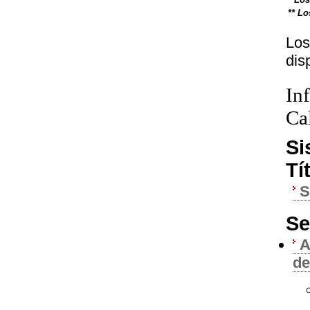
** Lo
Los
dis
In
Ca
Si
Tí
Se
A
de