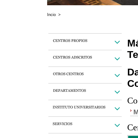
Incio
>
Má
Te
Da
C
Co
M
Cen