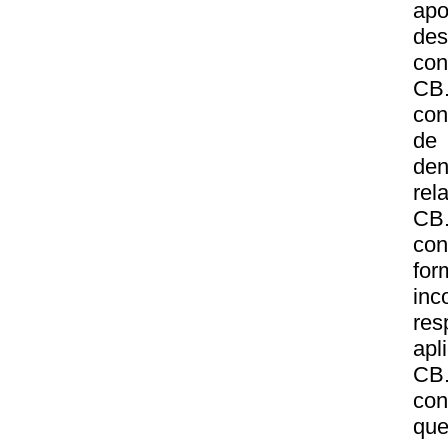
apo
des
con
CB
con
de 
den
rel
CB.
con
for
inc
res
apl
CB.
con
que