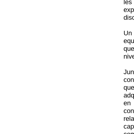
les
exp
dis
Un 
equ
que
nive
Jun
con
que
adq
en
co
re
cap