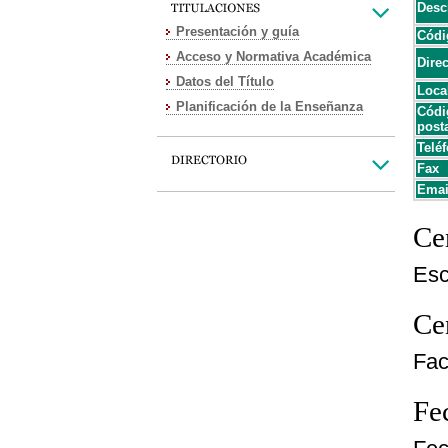
Desc
Presentación y guía
Códi
Acceso y Normativa Académica
Dire
Datos del Título
Loca
Planificación de la Enseñanza
Códi
post
Teléf
Fax
Emai
Cen
Esc
Cen
Fac
Fe