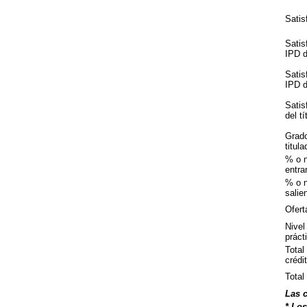
Satis
Satis
IPD de
Satis
IPD de
Satis
del tí
Grado
titul
% o 
entra
% o 
salie
Ofert
Nivel
práct
Total
crédi
Total
Las c
* Los