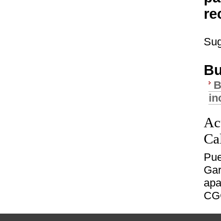
re
Sug
Bu
B
in
Ac
Ca
Pue
Gar
apa
CG