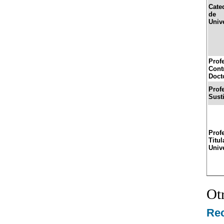
Cate
de
Univ
Prof
Cont
Doct
Prof
Sust
Prof
Titul
Univ
Ot
Re