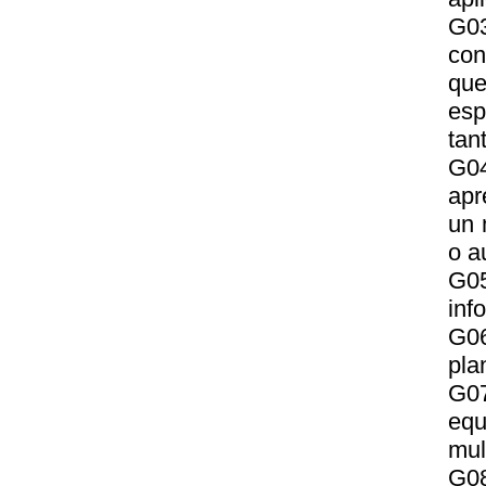
G0
con
que
esp
tan
G04
apr
un 
o a
G05
inf
G06
plan
G07
eq
mul
G08