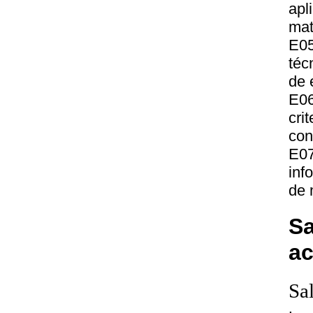
apl
mat
E0
téc
de 
E06
cri
con
E07
inf
de 
Sa
a
Sa