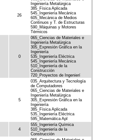
Ingeniería Metalúrgica
385_Física Aplicada
545_Ingeniería Mecánica
26
605_Mecánica de Medios
Continuos y T. de Estructuras
590_Máquinas y Motores
Térmicos
065_Ciencias de Materiales e
Ingeniería Metalúrgica
305_Expresión Gráfica en la
Ingeniería
0
535_Ingeniería Eléctrica
545_Ingeniería Mecánica
510_Ingeniería de la
Construcción
720_Proyectos de Ingenierí
035_Arquitectura y Tecnología
de Computadores
065_Ciencias de Materiales e
Ingeniería Metalúrgica
5
305_Expresión Gráfica en la
Ingeniería
385_Física Aplicada
535_Ingeniería Eléctrica
595_Matemática Apl
555_Ingeniería Química
4
510_Ingeniería de la
Construcción
065_Ciencias de Materiales e