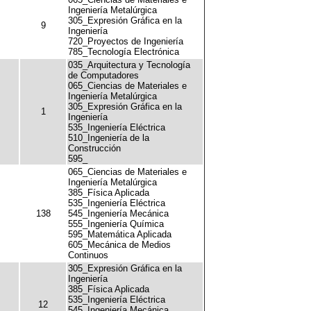
Ingeniería Metalúrgica
305_Expresión Gráfica en la
9
Ingeniería
720_Proyectos de Ingeniería
785_Tecnología Electrónica
035_Arquitectura y Tecnología
de Computadores
065_Ciencias de Materiales e
Ingeniería Metalúrgica
305_Expresión Gráfica en la
1
Ingeniería
535_Ingeniería Eléctrica
510_Ingeniería de la
Construcción
595_
065_Ciencias de Materiales e
Ingeniería Metalúrgica
385_Física Aplicada
535_Ingeniería Eléctrica
138
545_Ingeniería Mecánica
555_Ingeniería Química
595_Matemática Aplicada
605_Mecánica de Medios
Continuos
305_Expresión Gráfica en la
Ingeniería
385_Física Aplicada
535_Ingeniería Eléctrica
12
545_Ingeniería Mecánica