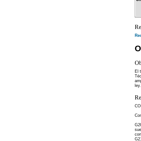
Re
Rec
O
Ob
El 
Téc
amp
ley.
Re
CO
Com
G20
sue
con
G21