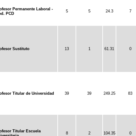
ofesor Permanente Laboral -
5
5
24.3
7
d. PCD
ofesor Sustituto
13
1
61.31
0
ofesor Titular de Universidad
39
39
249.25
83
ofesor Titular Escuela
8
2
104.35
0
iversitaria