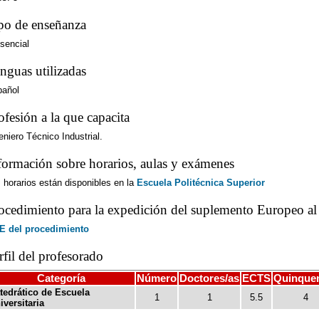
po de enseñanza
sencial
nguas utilizadas
pañol
ofesión a la que capacita
eniero Técnico Industrial.
formación sobre horarios, aulas y exámenes
 horarios están disponibles en la
Escuela Politécnica Superior
ocedimiento para la expedición del suplemento Europeo al 
E del procedimiento
rfil del profesorado
Categoría
Número
Doctores/as
ECTS
Quinque
tedrático de Escuela
1
1
5.5
4
iversitaria