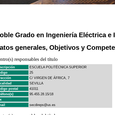
oble Grado en Ingeniería Eléctrica e
atos generales, Objetivos y Compete
ntro(s) responsables del título
scripción
ESCUELA POLITÉCNICA SUPERIOR
digo
25
rección
C/ VIRGEN DE ÁFRICA, 7
calidad
SEVILLA
digo postal
41011
léfono(s)
95.455.28.15/18
x
ail
secdireps@us.es