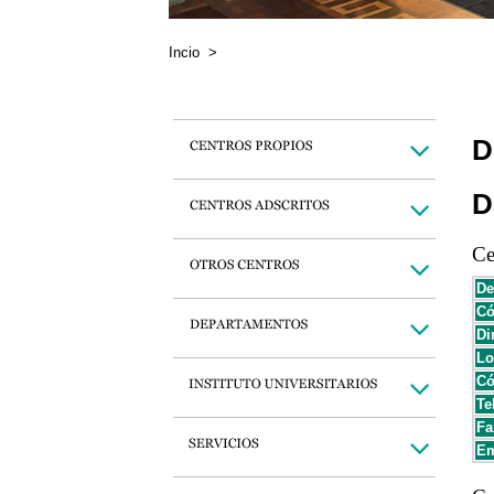
Incio
>
D
D
Ce
De
Có
Di
Lo
Có
Te
Fa
Em