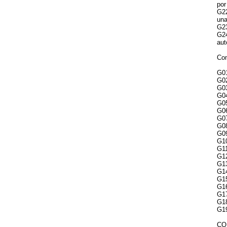
por
G22
una
G23
G24
aut
Com
G01
G02
G03
G04
G05
G06
G07
G08
G09
G10
G11
G12
G13
G14
G15
G16
G17
G18
G19
CO