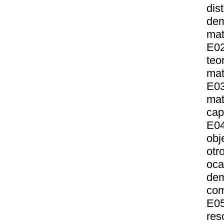
dis
dem
mat
E02
te
mat
E0
mat
cap
E04
obj
otr
oc
dem
com
E05
res