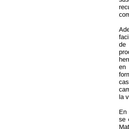
rec
com
Ade
fac
de 
pro
her
en
for
cas
cam
la 
En 
se 
Mat