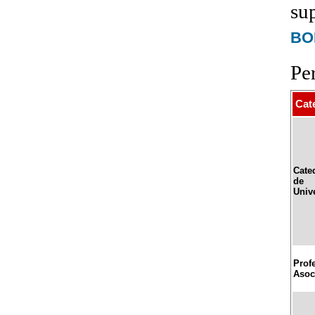
su
BOE
Pe
Cat
Cate
de
Univ
Prof
Asoc