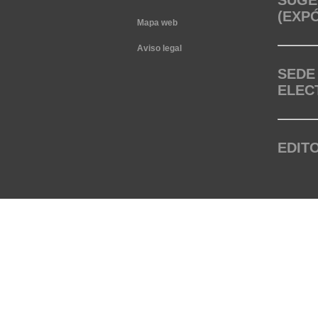
SUGE
(EXP
Mapa web
Aviso legal
SEDE
ELEC
EDIT