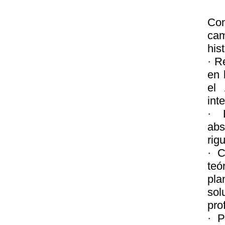
Con
cam
his
· R
en 
el
int
· 
abs
rig
· C
teó
pla
so
pro
· P