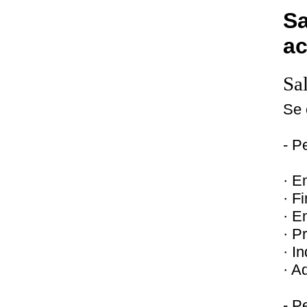
Sa
a
Sa
Se 
- P
· E
· F
· E
· P
· I
· A
- P