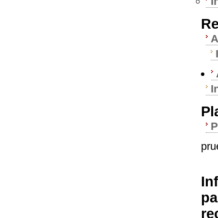
I
Re
A
I
Pl
P
pru
In
pa
re