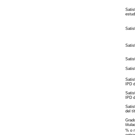
Satis
estud
Satis
Satis
Satis
Satis
Satis
IPD de
Satis
IPD de
Satis
del tí
Grado
titul
% o 
entra