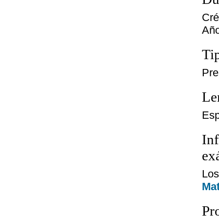
Cré
Año
Ti
Pre
Le
Esp
In
ex
Los
Ma
Pr