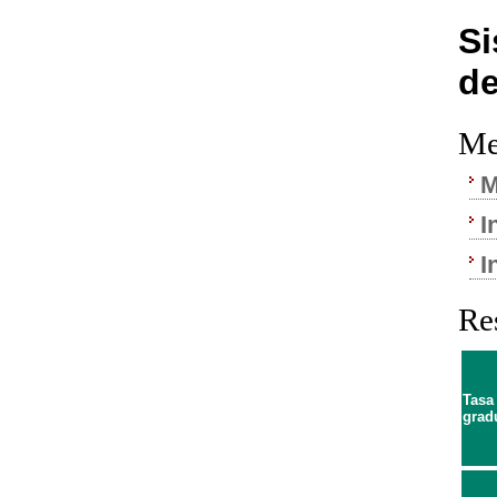
Si
de
Me
M
I
I
Re
Tasa
grad