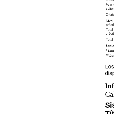
% o 
salie
Ofert
Nivel
práct
Total
crédi
Total
Las c
* Los
** Lo
Los
dis
In
Ca
Si
Tí