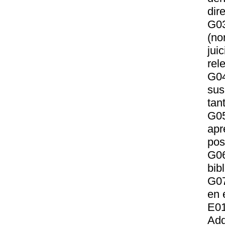
dir
G03
(no
jui
rel
G04
sus
tan
G05
apr
pos
G06
bib
G07
en 
E01
Adq