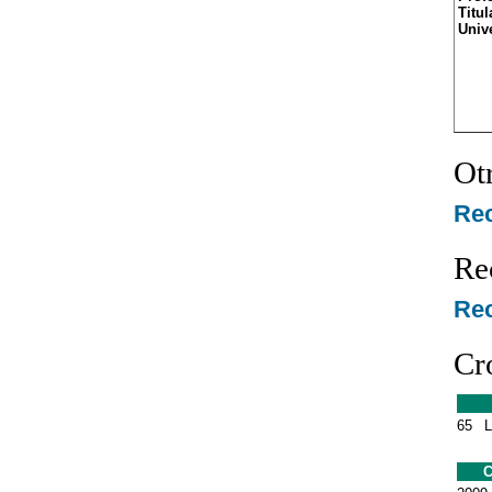
Titul
Univ
Ot
Re
Re
Rec
Cr
65
C