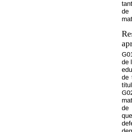
tan
de 
mat
Re
ap
G01
de 
edu
de 
tít
G02
mat
de 
que
def
den