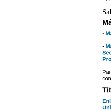
Sa
Má
-
Má
-
M
Sec
Pro
Par
con
Tí
Enl
Uni