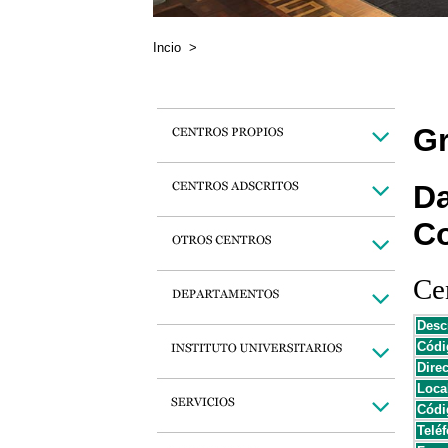
Incio
>
Gr
Da
C
Cen
Desc
Códi
Dire
Loca
Códi
Teléf