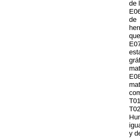
de 
E06
de 
her
que
E07
est
grá
mat
E08
mat
com
T01
T02
Hum
igu
y d