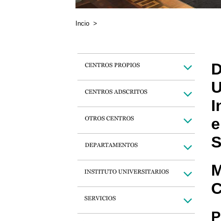
Incio
>
D
U
I
e
S
M
C
P