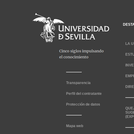
DEST
LA U
EST
INV
EMP
Transparencia
DIR
Perfil del contratante
Protección de datos
QUE
SUG
(EXP
Mapa web