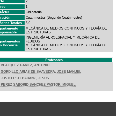
clo
2
rso
1
rácter
Obligatoria
ración
Cuatrimestral (Segundo Cuatrimestre)
éditos Totales
5.0
partamento
MECÁNICA DE MEDIOS CONTINUOS Y TEORÍA DE
sponsable
ESTRUCTURAS
INGENIERÍA AEROESPACIAL Y MECÁNICA DE
partamentos
FLUIDOS
n Docencia
MECÁNICA DE MEDIOS CONTINUOS Y TEORÍA DE
ESTRUCTURAS
Profesores
BLAZQUEZ GAMEZ, ANTONIO
GORDILLO ARIAS DE SAAVEDRA, JOSE MANUEL
JUSTO ESTEBARANZ, JESUS
PEREZ SABORID SANCHEZ PASTOR, MIGUEL