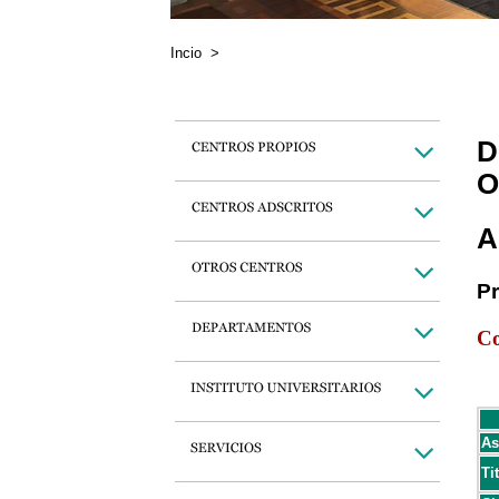
Incio
>
D
O
A
P
Co
As
Ti