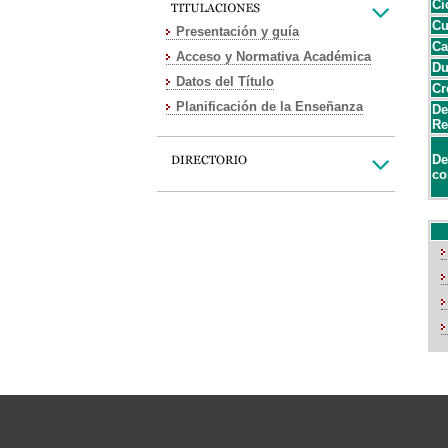
Ci
Cu
Presentación y guía
Ca
Acceso y Normativa Académica
Du
Datos del Título
Cr
Planificación de la Enseñanza
De
Re
De
co