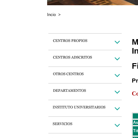
Incio
>
M
I
F
P
Co
As
Ti