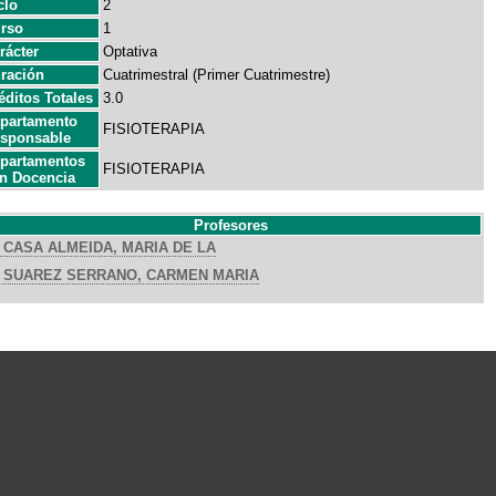
clo
2
rso
1
rácter
Optativa
ración
Cuatrimestral (Primer Cuatrimestre)
éditos Totales
3.0
partamento
FISIOTERAPIA
sponsable
partamentos
FISIOTERAPIA
n Docencia
Profesores
CASA ALMEIDA, MARIA DE LA
SUAREZ SERRANO, CARMEN MARIA