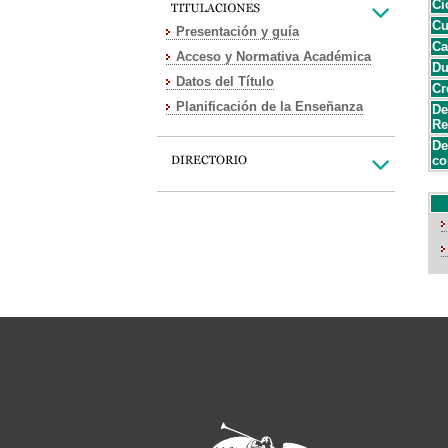
Ci
Cu
Presentación y guía
Ca
Acceso y Normativa Académica
Du
Datos del Título
Cr
Planificación de la Enseñanza
De
Re
De
co