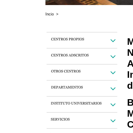
Incio
>
M
N
A
I
d
B
M
C