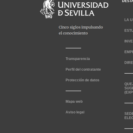
DEST
LA U
EST
INV
EMP
Transparencia
DIR
Perfil del contratante
Protección de datos
QUE
SUG
(EXP
Mapa web
Aviso legal
SED
ELE