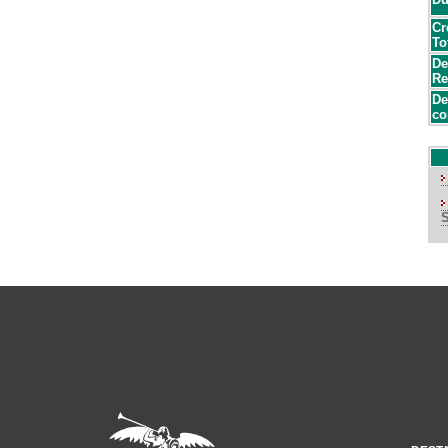
Cr
To
De
Re
De
co