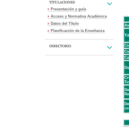
Presentación y guía
Acceso y Normativa Académica
Datos del Título
As
Planificación de la Enseñanza
Ti
Ci
Cu
Ca
Du
Cr
To
De
Re
De
co