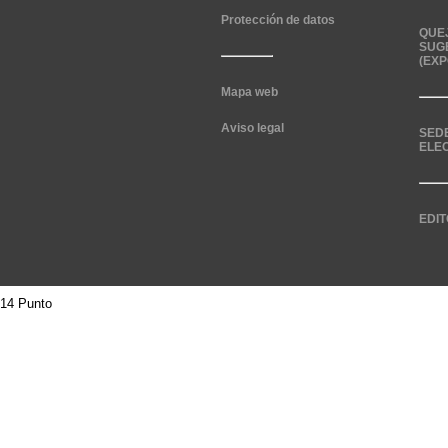
Protección de datos
QUE
SUG
(EXP
Mapa web
Aviso legal
SED
ELE
EDIT
14 Punto