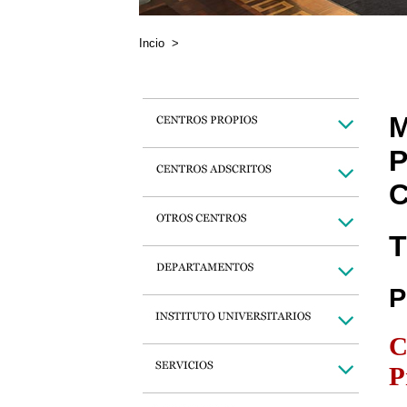
Incio
>
M
P
C
T
P
C
P