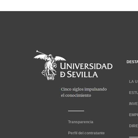
DEST
LA U
EST
INV
EMP
Transparencia
DIR
Perfil del contratante