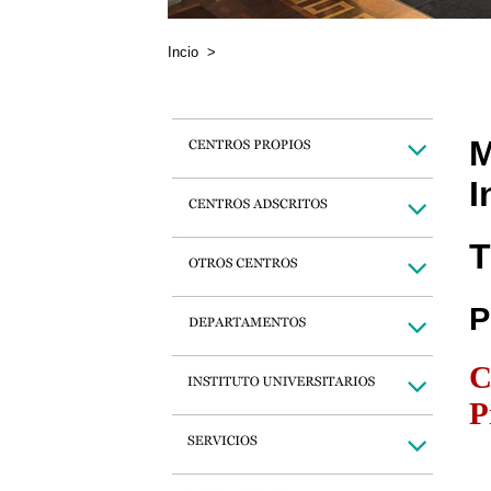
Incio
>
M
I
T
P
C
P