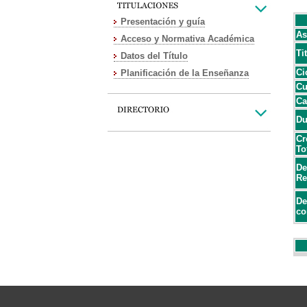
Presentación y guía
As
Acceso y Normativa Académica
Ti
Datos del Título
Ci
Planificación de la Enseñanza
Cu
Ca
Du
Cr
To
De
Re
De
co