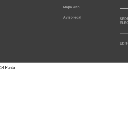
Mapa web
Aviso legal
SED
ELE
EDIT
14 Punto