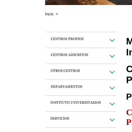
Incio
>
M
I
C
P
P
C
P