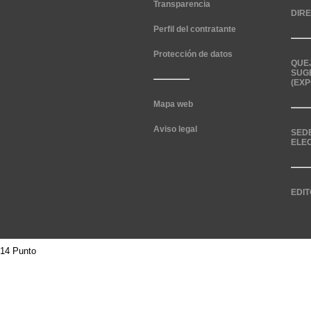
Transparencia
DIR
Perfil del contratante
Protección de datos
QUE
SUG
(EXP
Mapa web
Aviso legal
SED
ELE
EDIT
14 Punto