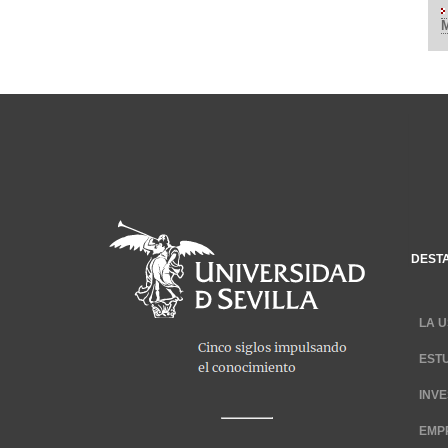
DEST
LA U
EST
INV
EMP