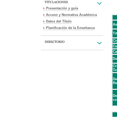
Presentación y guía
Acceso y Normativa Académica
Datos del Título
As
Planificación de la Enseñanza
Ti
Ci
Cu
Ca
Du
Cr
To
De
Re
De
co