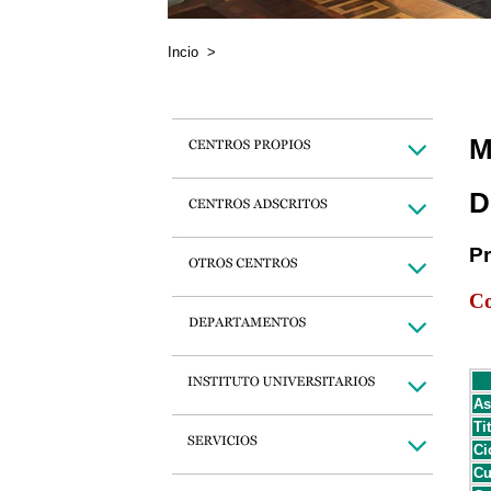
Incio
>
M
D
P
Co
As
Ti
Ci
Cu