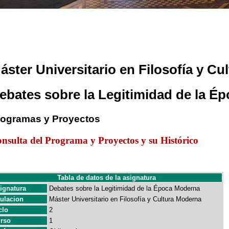
áster Universitario en Filosofía y C
ebates sobre la Legitimidad de la É
rogramas y Proyectos
nsulta del Programa y Proyectos y su Histórico
Tabla de datos de la asignatura
ignatura
Debates sobre la Legitimidad de la Época Moderna
tulacion
Máster Universitario en Filosofía y Cultura Moderna
clo
2
rso
1