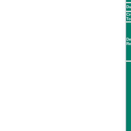
Du
Cr
To
De
Re