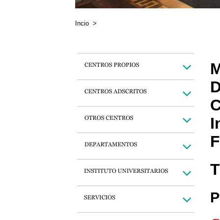
Incio
>
M
D
C
I
F
T
P