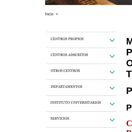
Incio
>
M
P
O
T
P
P
C