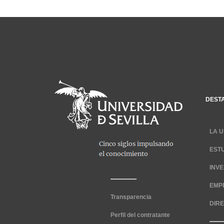
DEST
LA U
EST
INV
EMP
Transparencia
DIR
Perfil del contratante