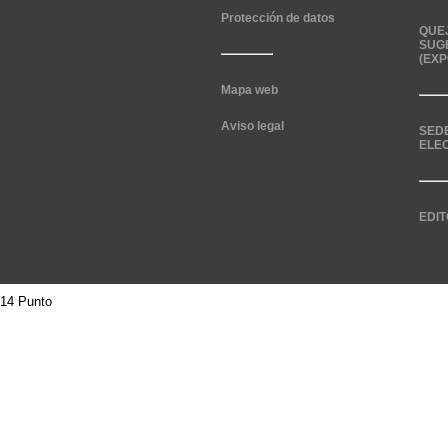
Protección de datos
QUE
SUG
(EXP
Mapa web
Aviso legal
SED
ELE
EDIT
14 Punto