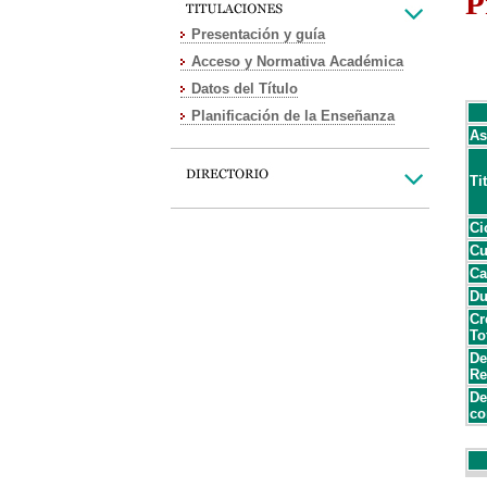
P
Presentación y guía
Acceso y Normativa Académica
Datos del Título
Planificación de la Enseñanza
As
Ti
Ci
Cu
Ca
Du
Cr
To
De
Re
De
co