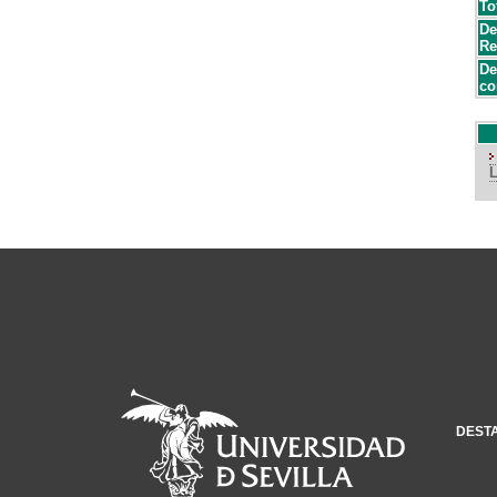
To
De
Re
De
co
DEST