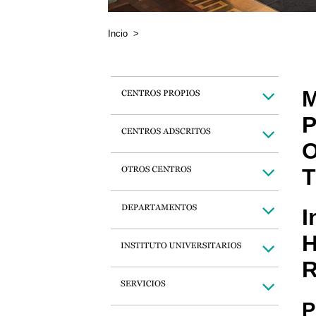
Incio
>
M
P
O
T
I
H
R
P