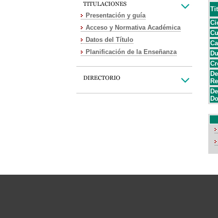
Ti
Presentación y guía
Ci
Acceso y Normativa Académica
Cu
Datos del Título
Ca
Planificación de la Enseñanza
Du
Cr
De
Re
De
Do