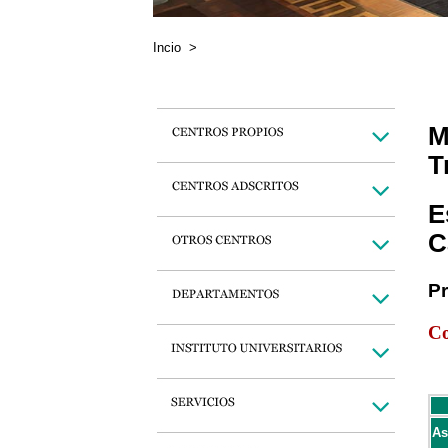
Incio
>
M
T
E
C
P
Co
As