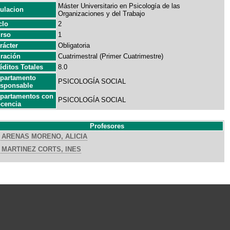
Máster Universitario en Psicología de las
tulacion
Organizaciones y del Trabajo
clo
2
rso
1
rácter
Obligatoria
ración
Cuatrimestral (Primer Cuatrimestre)
éditos Totales
8.0
partamento
PSICOLOGÍA SOCIAL
sponsable
partamentos con
PSICOLOGÍA SOCIAL
cencia
Profesores
ARENAS MORENO, ALICIA
MARTINEZ CORTS, INES