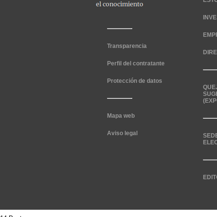
EST
INV
EMP
Transparencia
DIR
Perfil del contratante
Protección de datos
QUE
SUG
(EXP
Mapa web
Aviso legal
SED
ELE
EDIT