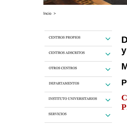
Incio
>
D
y
M
P
C
P