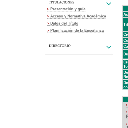
Presentación y guía
As
Acceso y Normativa Académica
Datos del Título
Ti
Planificación de la Enseñanza
Ci
Cu
Ca
Du
Cr
To
De
Re
De
co