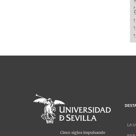
DEST
LA U