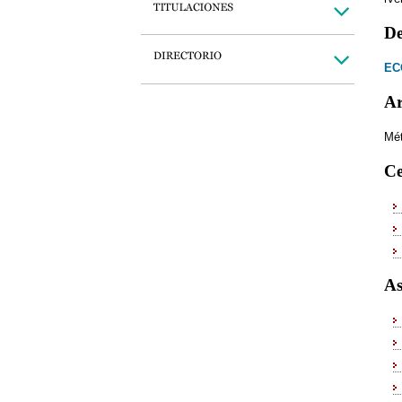
De
EC
Ar
Mét
Ce
As