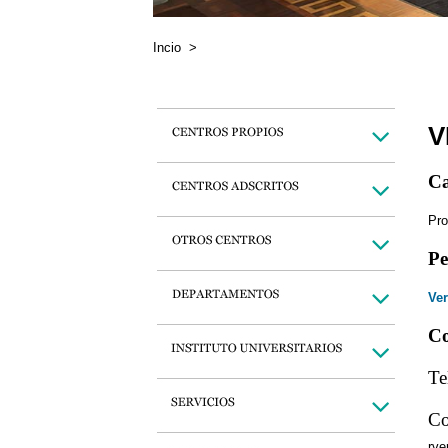
Incio
>
V
Ca
Pro
Pe
Ver
Co
Te
Co
rve