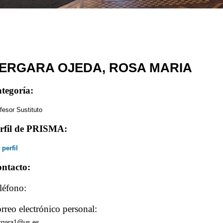
ERGARA OJEDA, ROSA MARIA
tegoría:
fesor Sustituto
rfil de PRISMA:
 perfil
ntacto:
léfono:
rreo electrónico personal:
rgara1@us.es