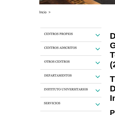
Incio
>
D
G
T
(
T
D
I
P