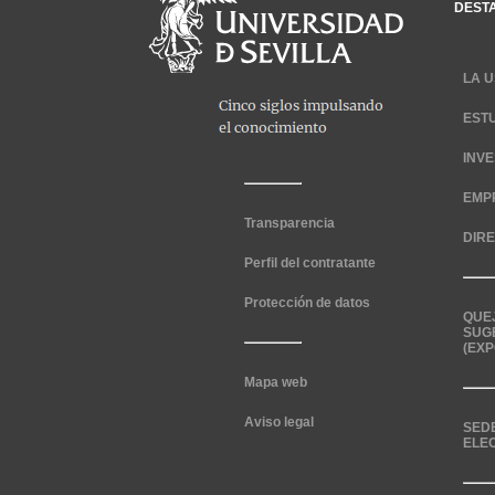
DEST
LA U
EST
INV
EMP
Transparencia
DIR
Perfil del contratante
Protección de datos
QUE
SUG
(EXP
Mapa web
Aviso legal
SED
ELE