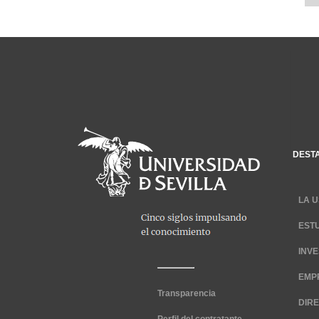
DEST
LA U
EST
INV
EMP
Transparencia
DIR