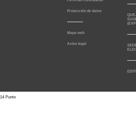
Perfil del contratante
Protección de datos
QUE
SUG
(EXP
Mapa web
Aviso legal
SED
ELE
EDIT
14 Punto