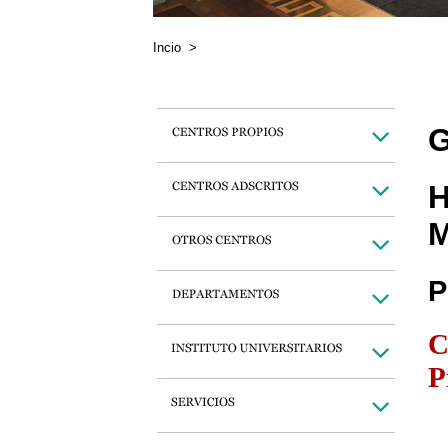
Incio
>
G
H
M
P
C
P