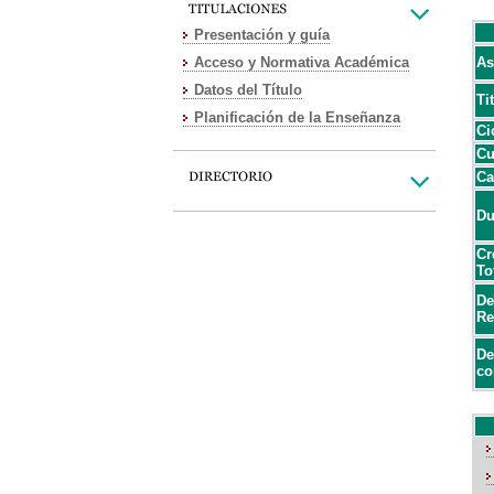
Presentación y guía
Acceso y Normativa Académica
As
Datos del Título
Ti
Planificación de la Enseñanza
Ci
Cu
Ca
Du
Cr
To
De
Re
De
co