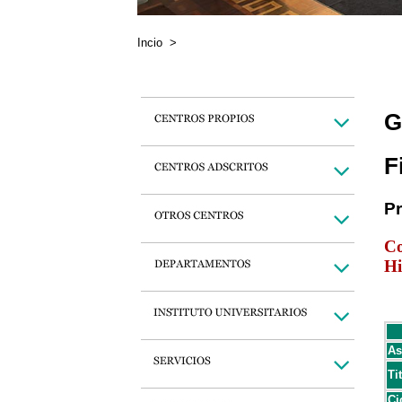
Incio
>
G
F
P
Co
Hi
As
Ti
Ci