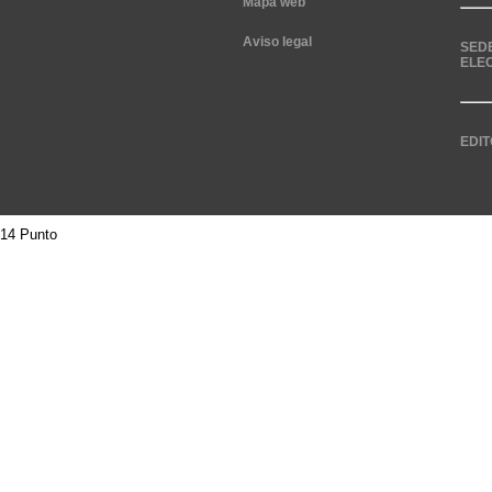
Mapa web
Aviso legal
SED
ELE
EDIT
14 Punto