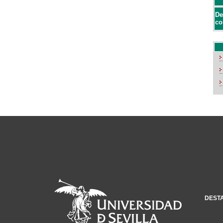
De
co
DEST