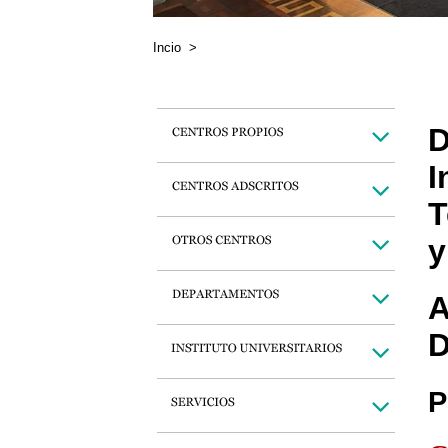
Incio
>
D
I
T
y
A
D
P