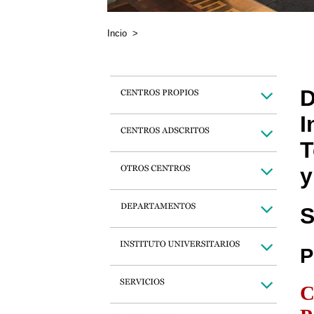
Incio
>
D
I
T
y
S
P
C