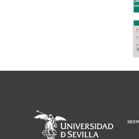
De
co
DEST