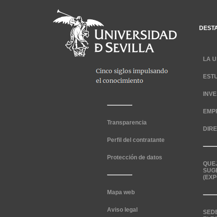
DEST
LA U
EST
INV
EMP
Transparencia
DIR
Perfil del contratante
Protección de datos
QUE
SUG
(EXP
Mapa web
Aviso legal
SED