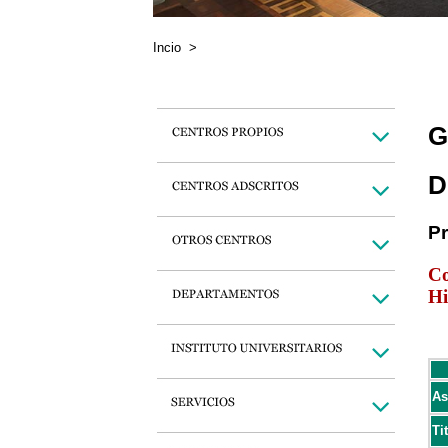
Incio
>
G
D
P
Co
Hi
As
Ti