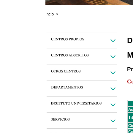
Incio
>
D
M
P
Co
As
Ti
Ci
Cu