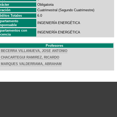
rácter
Obligatoria
ración
Cuatrimestral (Segundo Cuatrimestre)
éditos Totales
6.0
partamento
INGENIERÍA ENERGÉTICA
sponsable
partamentos con
INGENIERÍA ENERGÉTICA
cencia
Profesores
BECERRA VILLANUEVA, JOSE ANTONIO
CHACARTEGUI RAMIREZ, RICARDO
MARQUES VALDERRAMA, ABRAHAM