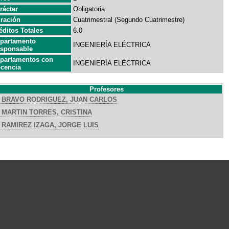
rácter
Obligatoria
ración
Cuatrimestral (Segundo Cuatrimestre)
éditos Totales
6.0
partamento
INGENIERÍA ELÉCTRICA
sponsable
partamentos con
INGENIERÍA ELÉCTRICA
cencia
Profesores
BRAVO RODRIGUEZ, JUAN CARLOS
MARTIN TORRES, CRISTINA
RAMIREZ IZAGA, JORGE LUIS