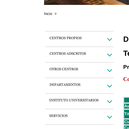
Incio
>
D
T
P
Co
As
Ti
Ci
Cu