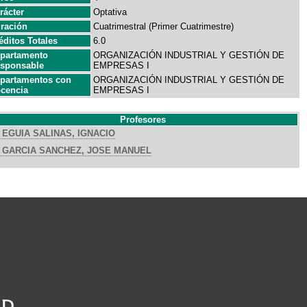
rácter
Optativa
ración
Cuatrimestral (Primer Cuatrimestre)
éditos Totales
6.0
partamento
ORGANIZACIÓN INDUSTRIAL Y GESTIÓN DE
sponsable
EMPRESAS I
partamentos con
ORGANIZACIÓN INDUSTRIAL Y GESTIÓN DE
cencia
EMPRESAS I
Profesores
EGUIA SALINAS, IGNACIO
GARCIA SANCHEZ, JOSE MANUEL