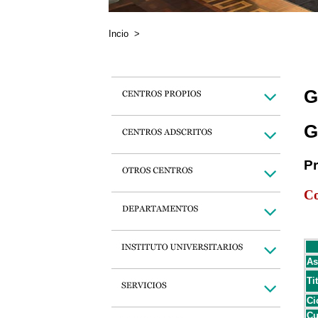
Incio
>
G
G
P
Co
As
Ti
Ci
Cu