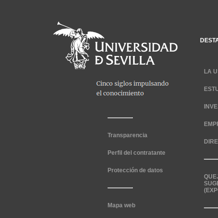
DEST
LA U
EST
INV
EMP
Transparencia
DIR
Perfil del contratante
Protección de datos
QUE
SUG
(EXP
Mapa web