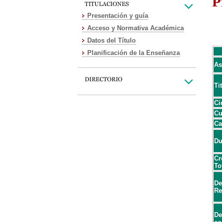
P
Presentación y guía
Acceso y Normativa Académica
Datos del Título
Planificación de la Enseñanza
As
Ti
Ci
Cu
Ca
Du
Cr
To
De
Re
De