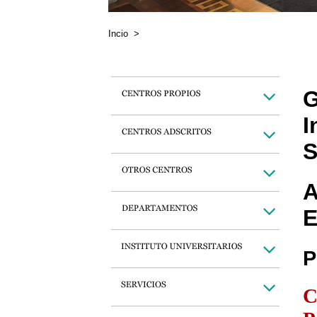
Incio
>
G
I
S
A
E
P
C