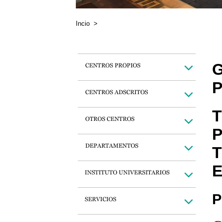
Incio
>
G
P
T
P
T
E
P