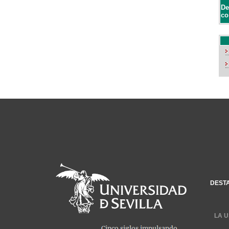
De
co
DEST
LA U