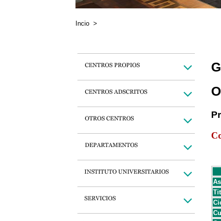
Incio
>
G
O
P
Co
As
Ti
Ci
Cu