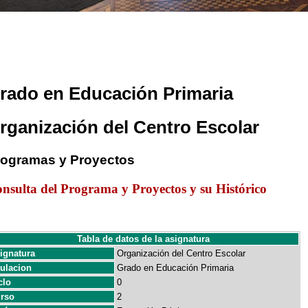
rado en Educación Primaria
rganización del Centro Escolar
rogramas y Proyectos
nsulta del Programa y Proyectos y su Histórico
Tabla de datos de la asignatura
ignatura
Organización del Centro Escolar
tulacion
Grado en Educación Primaria
clo
0
rso
2