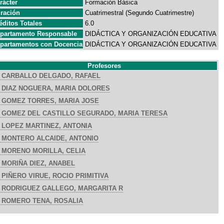
rácter
Formación Básica
ración
Cuatrimestral (Segundo Cuatrimestre)
éditos Totales
6.0
partamento Responsable
DIDÁCTICA Y ORGANIZACIÓN EDUCATIVA
partamentos con Docencia
DIDÁCTICA Y ORGANIZACIÓN EDUCATIVA
Profesores
CARBALLO DELGADO, RAFAEL
DIAZ NOGUERA, MARIA DOLORES
GOMEZ TORRES, MARIA JOSE
GOMEZ DEL CASTILLO SEGURADO, MARIA TERESA
LOPEZ MARTINEZ, ANTONIA
MONTERO ALCAIDE, ANTONIO
MORENO MORILLA, CELIA
MORIÑA DIEZ, ANABEL
PIÑERO VIRUE, ROCIO PRIMITIVA
RODRIGUEZ GALLEGO, MARGARITA R
ROMERO TENA, ROSALIA