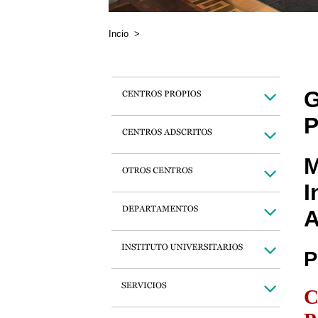
Incio
>
G
P
M
I
A
P
C