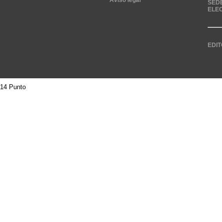
Aviso legal
SED
ELE
EDIT
14 Punto