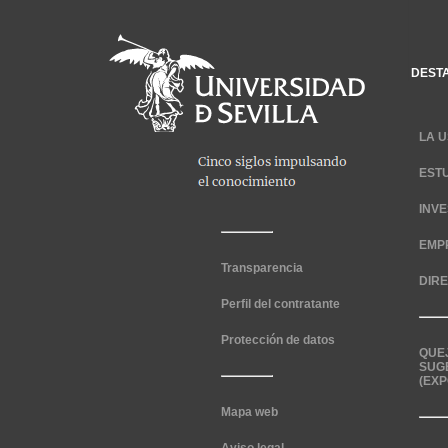
DEST
LA U
EST
INV
EMP
Transparencia
DIR
Perfil del contratante
Protección de datos
QUE
SUG
(EXP
Mapa web