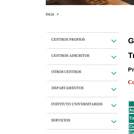
Incio
>
G
T
P
Co
As
Ti
Ci
Cu