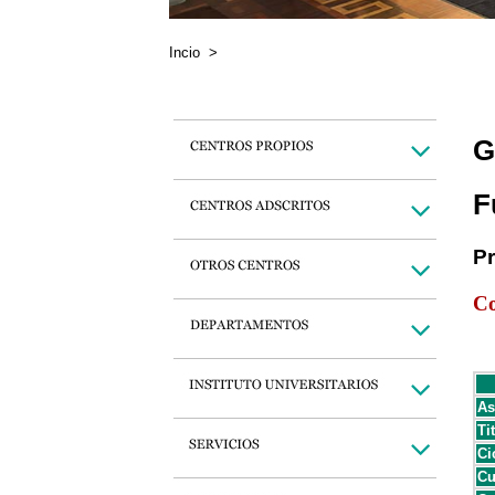
Incio
>
G
F
P
Co
As
Ti
Ci
Cu