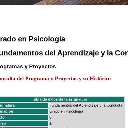
rado en Psicología
undamentos del Aprendizaje y la Co
rogramas y Proyectos
nsulta del Programa y Proyectos y su Histórico
Tabla de datos de la asignatura
ignatura
Fundamentos del Aprendizaje y la Conducta
tulacion
Grado en Psicología
clo
0
rso
1