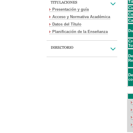
Ti
Ci
Presentación y guía
Cu
Acceso y Normativa Académica
Ca
Datos del Título
Du
Planificación de la Enseñanza
Cr
To
De
Re
De
co