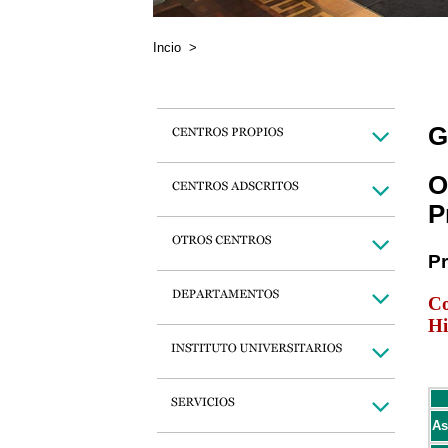
Incio
>
G
O
P
P
Co
Hi
As