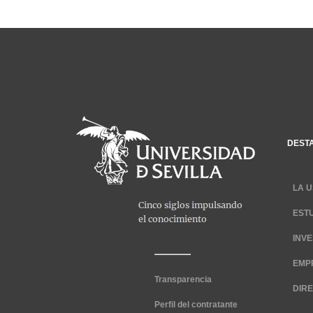
DEST
LA U
EST
INV
EMP
Transparencia
DIR
Perfil del contratante