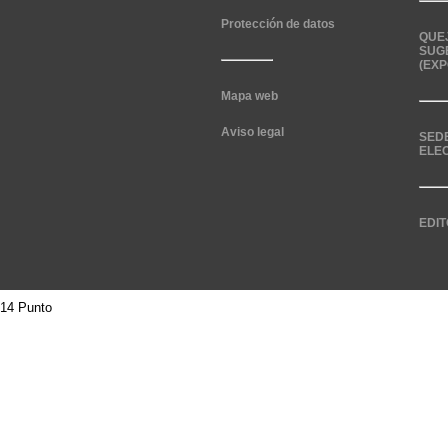
Protección de datos
QUE
SUG
(EXP
Mapa web
Aviso legal
SED
ELE
EDIT
14 Punto