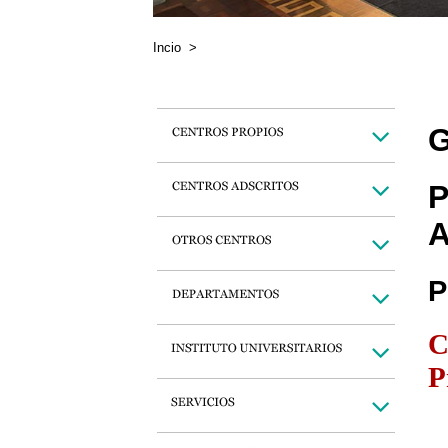
Incio
>
G
P
A
P
C
P