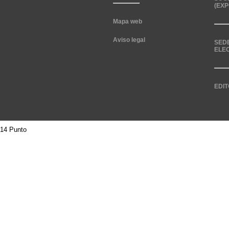
(EXP
Mapa web
Aviso legal
SED
ELE
EDIT
14 Punto