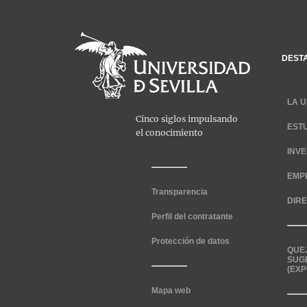
DEST
LA U
EST
INV
EMP
Transparencia
DIR
Perfil del contratante
Protección de datos
QUE
SUG
(EXP
Mapa web