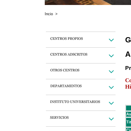
Incio
>
G
A
P
Co
Hi
As
Ti
Ci