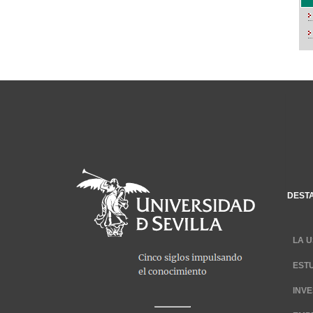
DEST
LA U
EST
INV