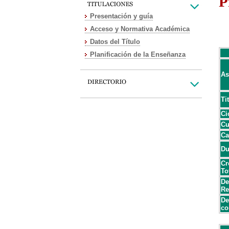
P
Presentación y guía
Acceso y Normativa Académica
Datos del Título
Planificación de la Enseñanza
As
Ti
Ci
Cu
Ca
Du
Cr
To
De
Re
De
co