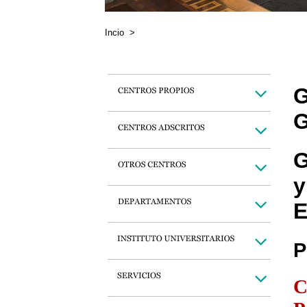
Incio
>
G
G
G
y
E
P
C