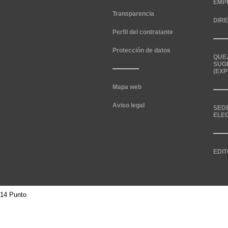
EMP
Transparencia
DIR
Perfil del contratante
Protección de datos
QUE
SUG
(EXP
Mapa web
Aviso legal
SED
ELE
EDIT
14 Punto