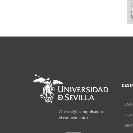
DEST
LA U
EST
INV