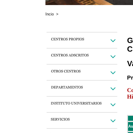
Incio
>
G
C
V
P
Co
Hi
As