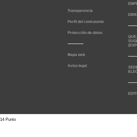
EMP
Transparencia
DIR
Perfil del contratante
Protección de datos
QUE
SUG
(EXP
Mapa web
Aviso legal
SED
ELE
EDIT
14 Punto