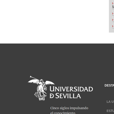
DEST
LA U
EST