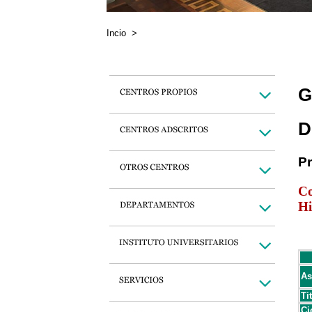
Incio
>
G
D
P
Co
Hi
As
Ti
Ci