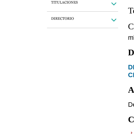
T
C
m
D
D
C
A
D
C