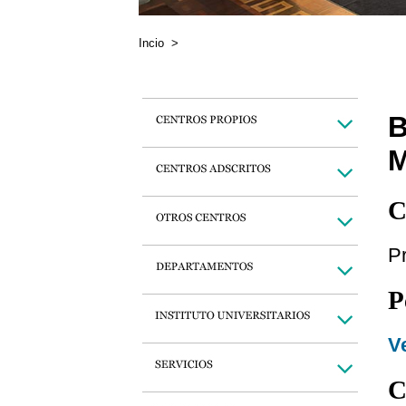
Incio
>
C
Pr
P
Ve
C