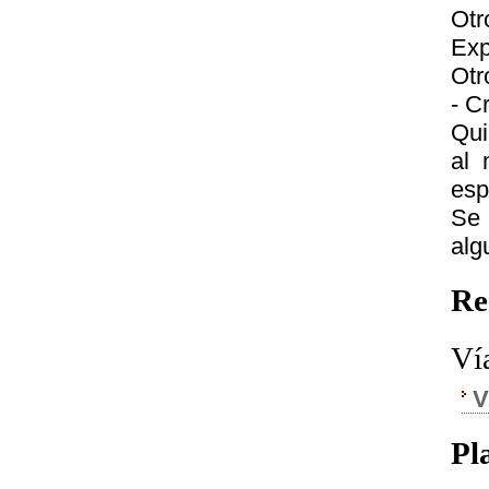
Otr
Exp
Otr
- Cr
Qui
al 
esp
Se 
alg
Re
Ví
V
Pl