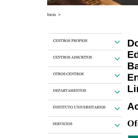
Incio
>
Do
Ed
Ba
En
Li
Ac
Of