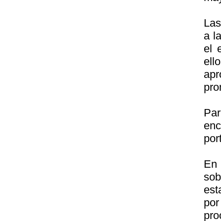
Las
a l
el 
ell
apr
pro
Par
enc
port
En
sob
est
por
pro