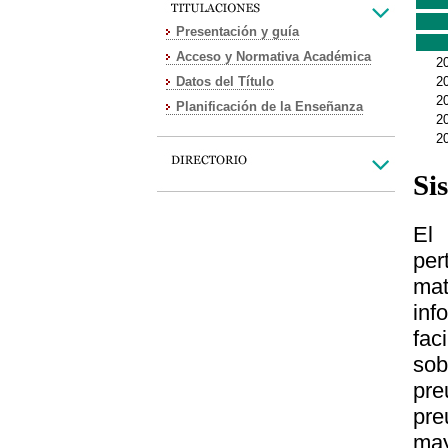
Presentación y guía
Acceso y Normativa Académica
2
Datos del Título
2
2
Planificación de la Enseñanza
2
2
Si
El 
per
mat
inf
fac
sob
pre
pre
may