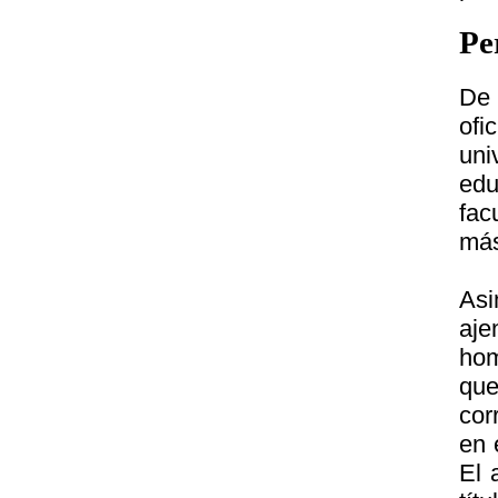
Pe
De 
ofi
uni
edu
fac
más
Asi
aje
hom
que
cor
en 
El 