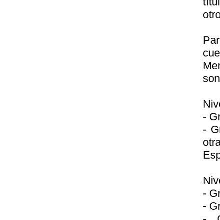
tít
otr
Par
cue
Mem
son
Niv
- G
- G
otr
Esp
Niv
- G
- G
- 