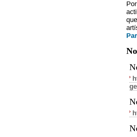
Por
act
que
art
Par
No
N
h
ge
N
h
N