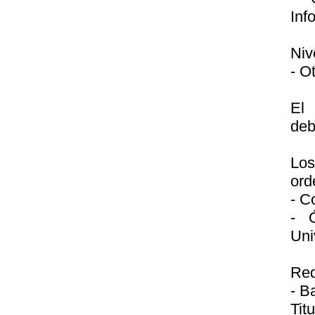
Inf
Niv
- O
El 
deb
Los
ord
- C
- 
Uni
Req
- B
Tit