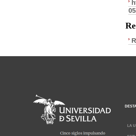
h
05
Re
R
DEST
LA U