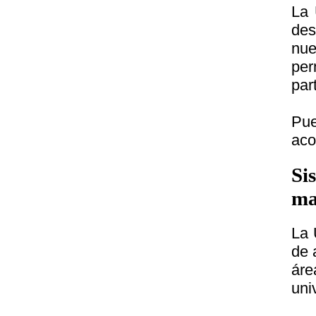
La 
des
nue
per
par
Pue
aco
Si
ma
La 
de 
ár
uni