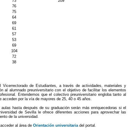
73
209
76
75
64
69
61
57
53
69
104
72
38
al Vicerrectorado de Estudiantes, a través de actividades, materiales y
n al alumnado preuniversitario con el objetivo de facilitar los elementos
fesional. Entendemos que el colectivo preuniversitario engloba tanto al
e acceden por la vía de mayores de 25, 40 o 45 años.
as aulas hasta después de su graduación serán más enriquecedoras si el
Universidad de Sevilla le ofrece diferentes acciones para aprovechar las
ento de la universidad.
 acceder al área de
Orientación universitaria
del portal.