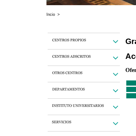
Incio
>
Gr
Ac
Ofe