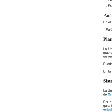
- Fa
Pará
En el
Par
Plan
La Un
matri
univer
Puede
En la 
Sist
La Un
de
Or
Por s
garan
estud