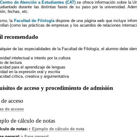
l
Centro de Atención a Estudiantes (CAT)
se ofrece información sobre la Un
tudiantado durante las distintas fases de su paso por la universidad. Ade
ión, fechas, etc.
smo, la
Facultad de Filología
dispone de una página web que incluye informa
rollan (como las prácticas de empresas y los acuerdos de relaciones internac
fil recomendado
lquier de las especialidades de la Facultad de Filología, el alumno debe identi
osidad intelectual e interés por la cultura
to de lectura
acidad para el aprendizaje de lenguas
lidad en la expresión oral y escrita
cidad crítica, creativa y argumentativa
isitos de acceso y procedimiento de admisión
 de acceso
­as de acceso
plo de cálculo de notas
lculo de notas:
Ejemplo de cálculo de nota
se general:
Fase general