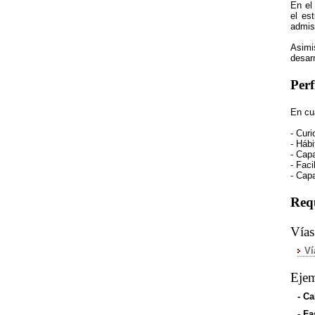
En e
el es
admis
Asimi
desar
Per
En cua
- Curi
- Hábi
- Cap
- Faci
- Capa
Requ
Vías
Ví
Ejem
- Ca
- Fa