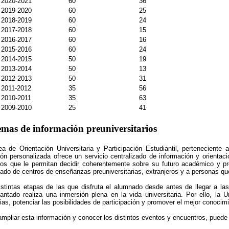
2020-2021
60
36
2019-2020
60
25
2018-2019
60
24
2017-2018
60
15
2016-2017
60
16
2015-2016
60
24
2014-2015
50
19
2013-2014
50
13
2012-2013
50
31
2011-2012
35
56
2010-2011
35
63
2009-2010
25
41
emas de información preuniversitarios
ea de Orientación Universitaria y Participación Estudiantil, perteneciente 
ión personalizada ofrece un servicio centralizado de información y orientació
sos que le permitan decidir coherentemente sobre su futuro académico y pro
ado de centros de enseñanzas preuniversitarias, extranjeros y a personas qu
istintas etapas de las que disfruta el alumnado desde antes de llegar a l
iantado realiza una inmersión plena en la vida universitaria. Por ello, la 
ias, potenciar las posibilidades de participación y promover el mejor conocimi
ampliar esta información y conocer los distintos eventos y encuentros, puede