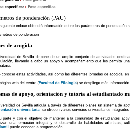
se especifica:
Fase especí­fica
metros de ponderación (PAU)
 siguiente enlace obtendrá información sobre los parámetros de ponderación se
ámetros de ponderación
es de acogida
iversidad de Sevilla dispone de un amplio conjunto de actividades destina
culación, llevando a cabo un apoyo y acompañamiento que les permita una r
sitaria.
 conocer estas actividades, así como las diferentes jornadas de acogida, en 
página web del centro (
Facultad de Filología
) se despliega más información
emas de apoyo, orientación y tutoría al estudiantado m
iversidad de Sevilla articula a través de diferentes planes un sistema de apo
ientación universitaria
, se ofrecen varios servicios universitarios integrados
u parte y con el objetivo de mantener a la comunidad de estudiantes activa
tizan una formación integral y el desarrollo de habilidades artísticas, c
iantil
puede conocer la programación.