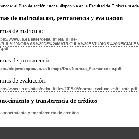
onocer el Plan de acción tutorial disponible en la Facultad de Filología pued
mas de matriculación, permanencia y evaluación
mas de matricula:
tps://www.us.es/sites/default/files/inline-
es/R.R.%20NORMAS%20DE%20MATRICULA%20ESTUDIOS%20OFICIAL
7.pdf
rmas de permanencia:
tps://alojawebapps.us.es/fichape/Doc/Normas_Permanencia.pdf
mas de evaluación:
tps://www.us.es/sites/default/files/2019-05/norma_evaluac_calif_asig.pdf
nocimiento y transferencia de créditos
conocimiento y transferencia de créditos