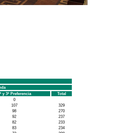
nda
ª y 3ª Preferencia
Total
0
107
329
98
270
92
237
82
233
83
234