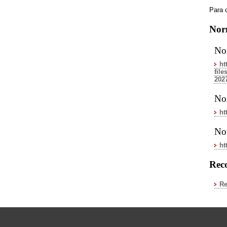
Para c
Nor
Nor
ht
fil
202
No
ht
Nor
ht
Reco
Re