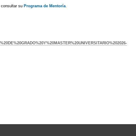
e consultar su
Programa de Mentoría
.
ES%20DE%20GRADO%20Y%20MASTER%20UNIVERSITARIO%202026-