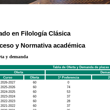
ado en Filología Clásica
ceso y Normativa académica
rta y demanda
Tabla de Oferta y Demanda de plazas
Oferta
Dema
Curso
Oferta
1ª Preferencia
2
2026-2027
60
0
2025-2026
60
74
2024-2025
60
53
2023-2024
60
37
2022-2023
60
28
2021-2022
60
37