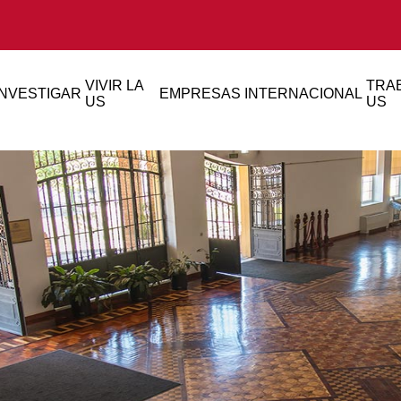
VIVIR LA
TRAB
INVESTIGAR
EMPRESAS
INTERNACIONAL
US
US