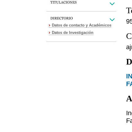
T
9
Datos de contacto y Académicos
Datos de Investigación
C
a
D
I
F
A
I
F