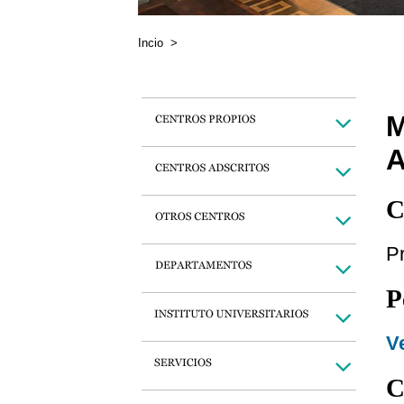
Incio
>
M
C
Pr
P
Ve
C