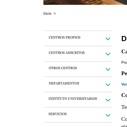
Incio
>
D
Ca
Pro
Pe
Ver
Co
Te
Co
pil